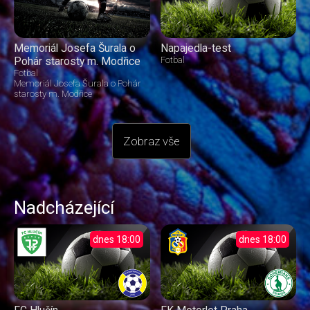
Memoriál Josefa Šurala o
Napajedla-test
Pohár starosty m. Modřice
Fotbal
Fotbal
Memoriál Josefa Šurala o Pohár
starosty m. Modřice
Zobraz vše
Nadcházející
dnes
18:00
dnes
18:00