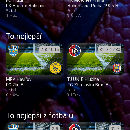
FC Hlučín
FK Motorlet Praha
FK Bospor Bohumín
Bohemians Praha 1905 B
Fotbal
Fotbal
4. MSL F
3. ČFL A
To nejlepší
2. 8.
10:15
31. 7.
17:30
MFK Havířov
TJ UNIE Hlubina
FC Zlín B
FC Zbrojovka Brno B
Fotbal
Fotbal
3. MSFL
3. MSFL
To nejlepší z fotbalu
2. 8.
31. 7.