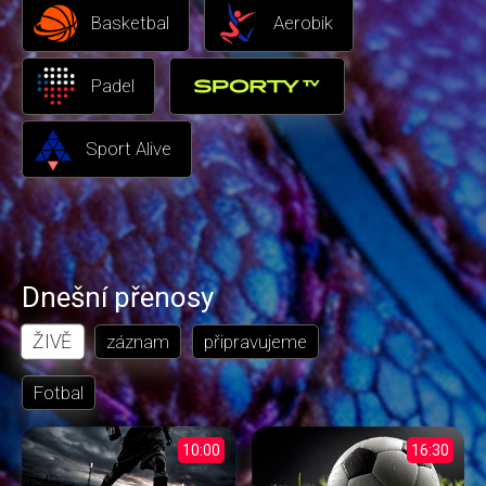
Basketbal
Aerobik
Padel
Sport Alive
Dnešní přenosy
ŽIVĚ
záznam
připravujeme
Fotbal
10:00
16:30