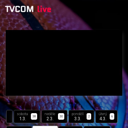
sobota
neděle
pondělí
úterý
38
30
2
6
1.3.
2.3.
3.3.
4.3.