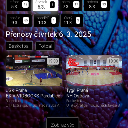
čtvrtek
středa
pátek
sobota
3
12
17
93
6.3.
5.3.
7.3.
8.3.
neděle
pondělí
úterý
65
1
3
9.3.
10.3.
11.3.
Přenosy
čtvrtek 6. 3. 2025
Basketbal
Fotbal
19:00
18:30
USK Praha
Tygři Praha
BK VIVIDBOOKS Pardubice
NH Ostrava
Basketbal
Basketbal
U17 Extraliga
muži
nadstavba A
U19 Extraliga
muži
nadstavba B
Zobraz vše