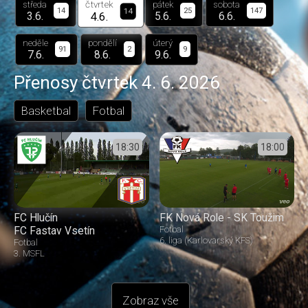
čtvrtek
středa
pátek
sobota
14
14
25
147
4.6.
3.6.
5.6.
6.6.
neděle
pondělí
úterý
91
2
9
7.6.
8.6.
9.6.
Přenosy
čtvrtek 4. 6. 2026
Basketbal
Fotbal
18:30
18:00
FC Hlučín
FK Nová Role - SK Toužim
FC Fastav Vsetín
Fotbal
6. liga (Karlovarský KFS)
Fotbal
3. MSFL
Zobraz vše