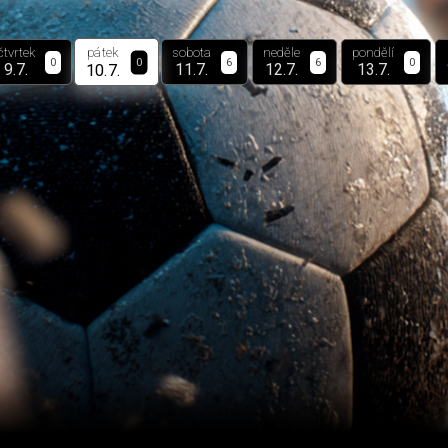
pátek
čtvrtek
sobota
neděle
pondělí
0
0
6
6
0
10.7.
9.7.
11.7.
12.7.
13.7.