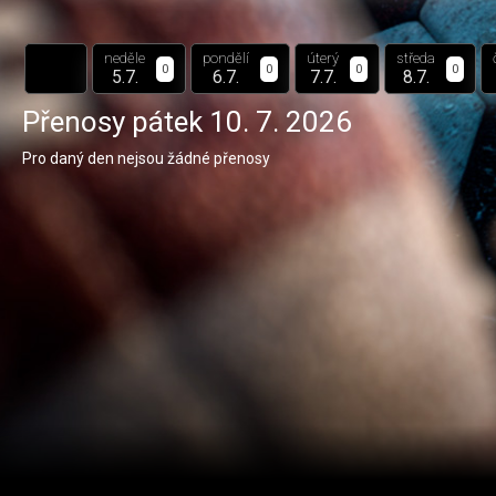
neděle
pondělí
úterý
středa
0
0
0
0
5.7.
6.7.
7.7.
8.7.
Přenosy
pátek 10. 7. 2026
Pro daný den nejsou žádné přenosy