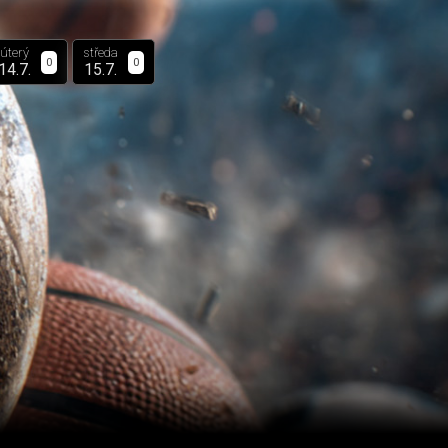
úterý
středa
0
0
14.7.
15.7.