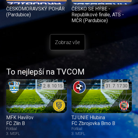
ČESKOMORAVSKÝ POHÁR
ČESKO SE HÝBE -
(Pardubice)
Republikové finále, ATS -
MČR (Pardubice)
Zobraz vše
To nejlepší na TVCOM
2. 8.
10:15
31. 7.
17:30
MFK Havířov
TJ UNIE Hlubina
FC Zlín B
FC Zbrojovka Brno B
Fotbal
Fotbal
3. MSFL
3. MSFL