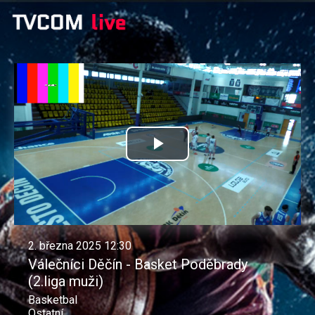
Přehrát
video
2. března 2025 12:30
Válečníci Děčín - Basket Poděbrady
(2.liga muži)
Basketbal
Ostatní