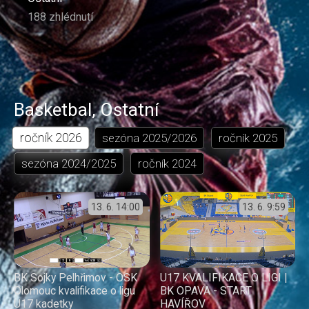
188 zhlédnutí
Basketbal
,
Ostatní
ročník
2026
sezóna
2025/2026
ročník
2025
sezóna
2024/2025
ročník
2024
13. 6.
14:00
13. 6.
9:59
BK Sojky Pelhřimov - OSK
U17 KVALIFIKACE O LIGI |
Olomouc kvalifikace o ligu
BK OPAVA - START
U17 kadetky
HAVÍŘOV