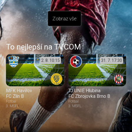
Zobraz vše
To nejlepší na TVCOM
2. 8.
10:15
31. 7.
17:30
MFK Havířov
TJ UNIE Hlubina
FC Zlín B
FC Zbrojovka Brno B
Fotbal
Fotbal
3. MSFL
3. MSFL