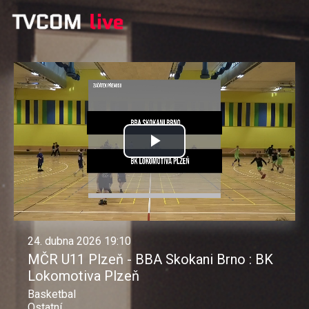
Přehrát
video
24. dubna 2026 19:10
MČR U11 Plzeň - BBA Skokani Brno : BK
Lokomotiva Plzeň
Basketbal
Ostatní