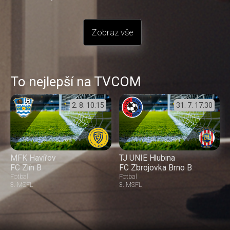
Zobraz vše
To nejlepší na TVCOM
2. 8.
10:15
31. 7.
17:30
MFK Havířov
TJ UNIE Hlubina
FC Zlín B
FC Zbrojovka Brno B
Fotbal
Fotbal
3. MSFL
3. MSFL