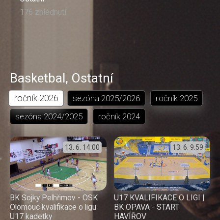
176 zhlédnutí
Basketbal
,
Ostatní
ročník
2026
sezóna
2025/2026
ročník
2025
sezóna
2024/2025
ročník
2024
13. 6.
14:00
13. 6.
9:59
BK Sojky Pelhřimov - OSK
U17 KVALIFIKACE O LIGI |
Olomouc kvalifikace o ligu
BK OPAVA - START
U17 kadetky
HAVÍŘOV