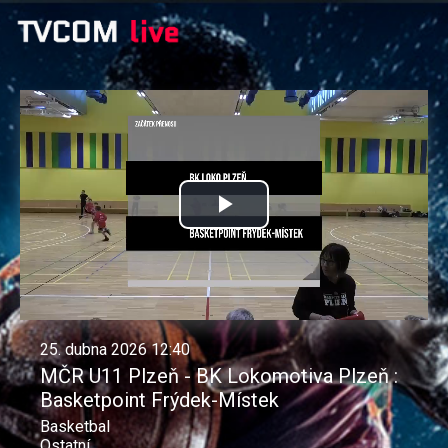
Přehrát
video
25. dubna 2026 12:40
MČR U11 Plzeň - BK Lokomotiva Plzeň :
Basketpoint Frýdek-Místek
Basketbal
Ostatní