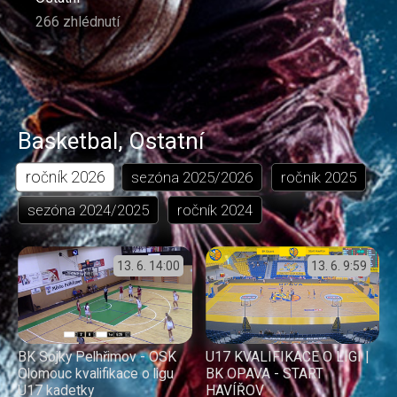
266 zhlédnutí
Basketbal
,
Ostatní
ročník
2026
sezóna
2025/2026
ročník
2025
sezóna
2024/2025
ročník
2024
13. 6.
14:00
13. 6.
9:59
BK Sojky Pelhřimov - OSK
U17 KVALIFIKACE O LIGI |
Olomouc kvalifikace o ligu
BK OPAVA - START
U17 kadetky
HAVÍŘOV