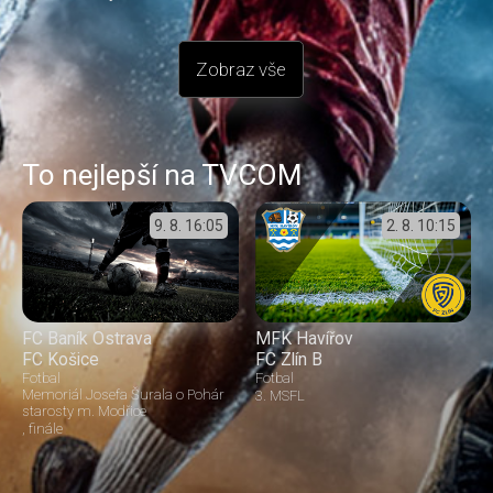
Zobraz vše
To nejlepší na TVCOM
9. 8.
16:05
2. 8.
10:15
FC Baník Ostrava
MFK Havířov
FC Košice
FC Zlín B
Fotbal
Fotbal
Memoriál Josefa Šurala o Pohár
3. MSFL
starosty m. Modřice
finále