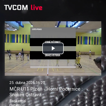
Přehrát
video
25. dubna 2026 16:20
MČR U11 Plzeň - Horní Počernice :
Snakes Ostrava
Basketbal
Ostatní