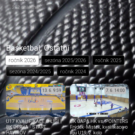
252 zhlédnutí
Basketbal
,
Ostatní
ročník
2026
sezóna
2025/2026
ročník
2025
sezóna
2024/2025
ročník
2024
13. 6.
9:59
7. 6.
14:00
U17 KVALIFIKACE O LIGI |
BK GAPA HK vs. POINTERS
BK OPAVA - START
Frýdek-Místek, kvalifikace o
HAVÍŘOV
ligu U19, 2. kolo