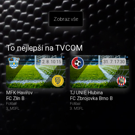
Zobraz vše
To nejlepší na TVCOM
2. 8.
10:15
31. 7.
17:30
MFK Havířov
TJ UNIE Hlubina
FC Zlín B
FC Zbrojovka Brno B
Fotbal
Fotbal
3. MSFL
3. MSFL