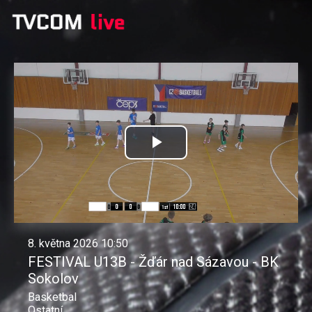
Přehrát
video
8. května 2026 10:50
FESTIVAL U13B - Žďár nad Sázavou - BK
Sokolov
Basketbal
Ostatní