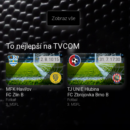
Zobraz vše
To nejlepší na TVCOM
2. 8.
10:15
31. 7.
17:30
MFK Havířov
TJ UNIE Hlubina
FC Zlín B
FC Zbrojovka Brno B
Fotbal
Fotbal
3. MSFL
3. MSFL