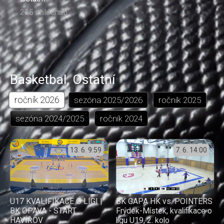
235 zhlédnutí
Basketbal
,
Ostatní
ročník
2026
sezóna
2025/2026
ročník
2025
sezóna
2024/2025
ročník
2024
13. 6.
9:59
7. 6.
14:00
U17 KVALIFIKACE O LIGI |
BK GAPA HK vs. POINTERS
BK OPAVA - START
Frýdek-Místek, kvalifikace o
HAVÍŘOV
ligu U19, 2. kolo