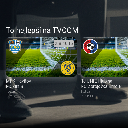
To nejlepší na TVCOM
2. 8.
10:15
MFK Havířov
TJ UNIE Hlubina
FC Zlín B
FC Zbrojovka Brno B
Fotbal
Fotbal
3. MSFL
3. MSFL