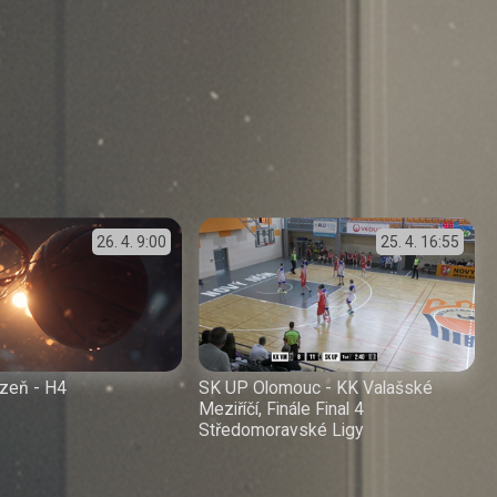
26. 4.
9:00
25. 4.
16:55
zeň - H4
SK UP Olomouc - KK Valašské
Meziříčí, Finále Final 4
Středomoravské Ligy