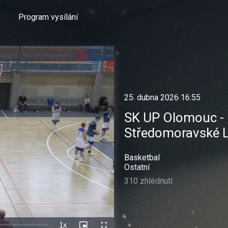
Program vysílání
25. dubna 2026 16:55
SK UP Olomouc - K
Středomoravské L
Basketbal
Ostatní
310 zhlédnutí
1x
Rychlost
Picture-
Celá