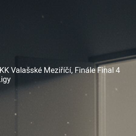
K Valašské Meziříčí, Finále Final 4
igy