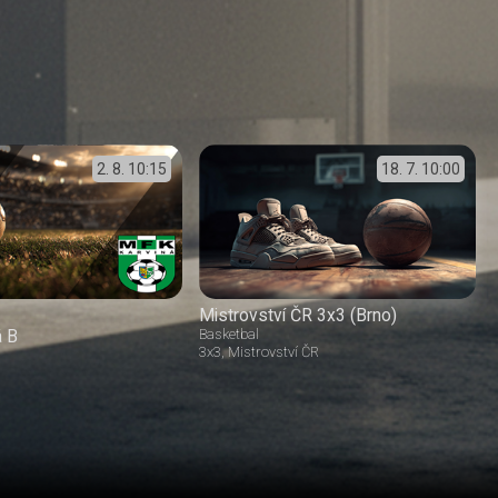
2. 8.
10:15
18. 7.
10:00
Mistrovství ČR 3x3 (Brno)
á B
Basketbal
3x3
Mistrovství ČR