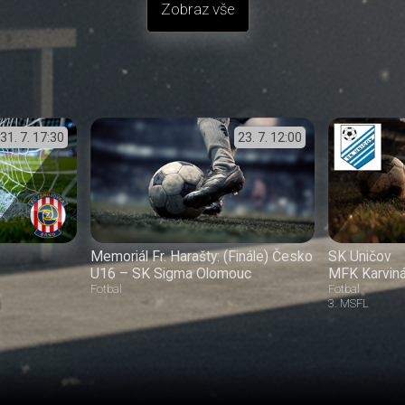
Zobraz vše
31. 7.
17:30
23. 7.
12:00
Memoriál Fr. Harašty: (Finále) Česko
SK Uničov
U16 – SK Sigma Olomouc
MFK Karvin
Fotbal
Fotbal
3. MSFL