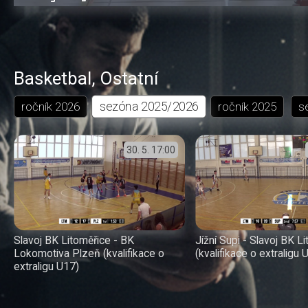
0.14%
dozadu
dopředu
o
o
čas
trvání
5
5
sekund
sekund
Basketbal
,
Ostatní
sezóna
2025/2026
ročník
2026
ročník
2025
s
30. 5.
17:00
Slavoj BK Litoměřice - BK
Jížní Supi - Slavoj BK L
Lokomotiva Plzeň (kvalifikace o
(kvalifikace o extraligu 
extraligu U17)