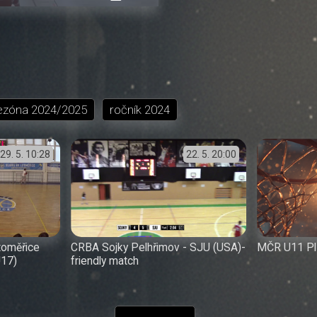
přehrávání
in-
obrazovka
Picture
ezóna
2024/2025
ročník
2024
29. 5.
10:28
22. 5.
20:00
itoměřice
CRBA Sojky Pelhřimov - SJU (USA)-
MČR U11 Pl
U17)
friendly match