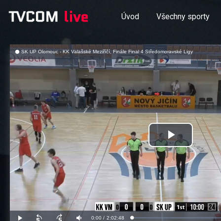
Úvod
Všechny sporty
SK UP Olomouc - KK Valašské Meziříčí, Finále Final 4 Středomoravské Ligy
Přehrát
video
Aktuální
0:00
/
Doba
2:02:48
Načteno
:
Přehrát
Posunout
Posunout
Ztlumit