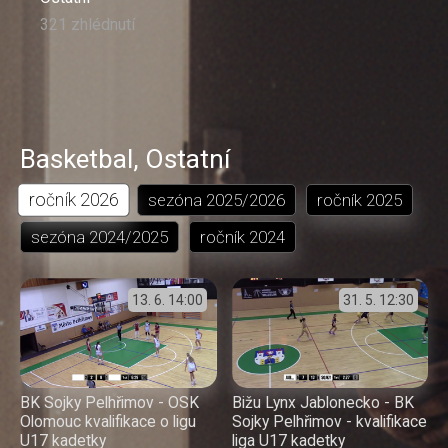
321 zhlédnutí
Basketbal
,
Ostatní
ročník
2026
sezóna
2025/2026
ročník
2025
sezóna
2024/2025
ročník
2024
13. 6.
14:00
31. 5.
12:30
BK Sojky Pelhřimov - OSK
Bižu Lynx Jablonecko - BK
Olomouc kvalifikace o ligu
Sojky Pelhřimov - kvalifikace
U17 kadetky
liga U17 kadetky