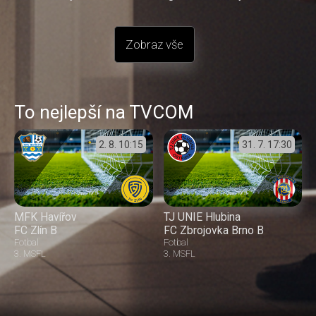
Zobraz vše
To nejlepší na TVCOM
2. 8.
10:15
31. 7.
17:30
MFK Havířov
TJ UNIE Hlubina
FC Zlín B
FC Zbrojovka Brno B
Fotbal
Fotbal
3. MSFL
3. MSFL