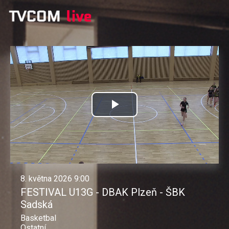
Přehrát
video
8. května 2026 9:00
FESTIVAL U13G - DBAK Plzeň - ŠBK
Sadská
Basketbal
Ostatní