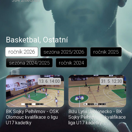
384 zhlédnutí
Basketbal
,
Ostatní
ročník
2026
sezóna
2025/2026
ročník
2025
sezóna
2024/2025
ročník
2024
13. 6.
14:00
31. 5.
12:30
BK Sojky Pelhřimov - OSK
Bižu Lynx Jablonecko - BK
Olomouc kvalifikace o ligu
Sojky Pelhřimov - kvalifikace
U17 kadetky
liga U17 kadetky