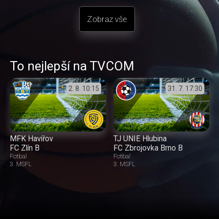
Zobraz vše
To nejlepší na TVCOM
2. 8.
10:15
31. 7.
17:30
MFK Havířov
TJ UNIE Hlubina
FC Zlín B
FC Zbrojovka Brno B
Fotbal
Fotbal
3. MSFL
3. MSFL