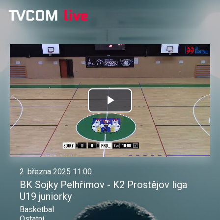
Přehrát
video
2. března 2025 11:00
BK Sojky Pelhřimov - K2 Prostějov liga
U19 juniorky
Basketbal
Ostatní