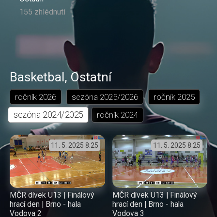
155 zhlédnutí
Basketbal
,
Ostatní
ročník
2026
sezóna
2025/2026
ročník
2025
sezóna
2024/2025
ročník
2024
11. 5. 2025
8:25
11. 5. 2025
8:25
MČR dívek U13 | Finálový
MČR dívek U13 | Finálový
hrací den | Brno - hala
hrací den | Brno - hala
Vodova 2
Vodova 3