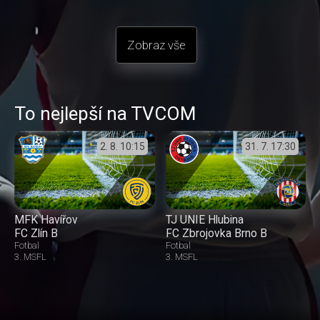
Zobraz vše
To nejlepší na TVCOM
2. 8.
10:15
31. 7.
17:30
MFK Havířov
TJ UNIE Hlubina
FC Zlín B
FC Zbrojovka Brno B
Fotbal
Fotbal
3. MSFL
3. MSFL