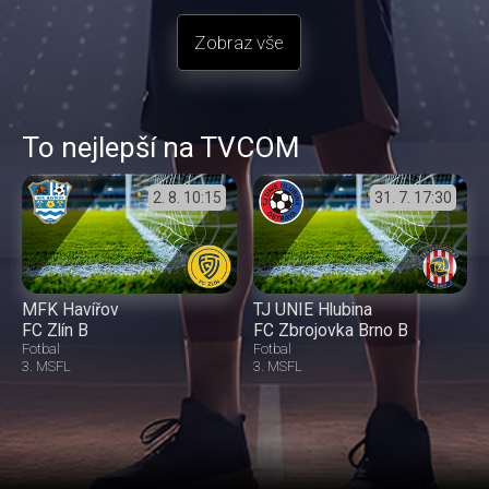
Zobraz vše
To nejlepší na TVCOM
2. 8.
10:15
31. 7.
17:30
MFK Havířov
TJ UNIE Hlubina
FC Zlín B
FC Zbrojovka Brno B
Fotbal
Fotbal
3. MSFL
3. MSFL