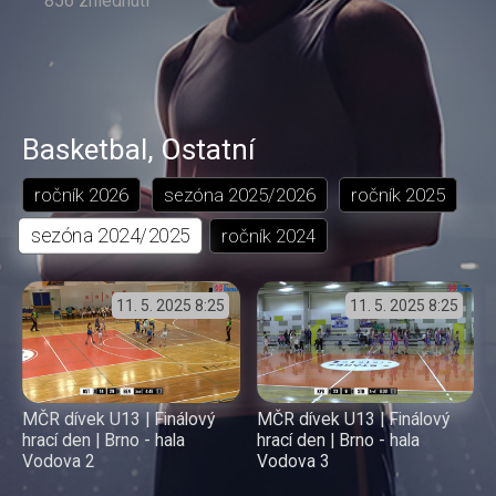
856 zhlédnutí
Basketbal
,
Ostatní
ročník
2026
sezóna
2025/2026
ročník
2025
sezóna
2024/2025
ročník
2024
11. 5. 2025
8:25
11. 5. 2025
8:25
MČR dívek U13 | Finálový
MČR dívek U13 | Finálový
hrací den | Brno - hala
hrací den | Brno - hala
Vodova 2
Vodova 3