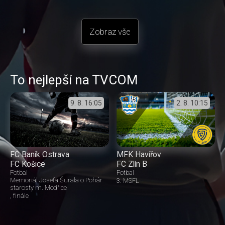
Zobraz vše
To nejlepší na TVCOM
9. 8.
16:05
2. 8.
10:15
FC Baník Ostrava
MFK Havířov
FC Košice
FC Zlín B
Fotbal
Fotbal
Memoriál Josefa Šurala o Pohár
3. MSFL
starosty m. Modřice
finále