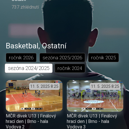
737 zhlédnutí
Basketbal
,
Ostatní
ročník
2026
sezóna
2025/2026
ročník
2025
sezóna
2024/2025
ročník
2024
11. 5. 2025
8:25
11. 5. 2025
8:25
MČR dívek U13 | Finálový
MČR dívek U13 | Finálový
hrací den | Brno - hala
hrací den | Brno - hala
Vodova 2
Vodova 3