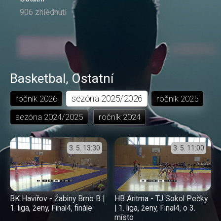
906 zhlédnutí
Basketbal
,
Ostatní
sezóna
2025/2026
ročník
2026
ročník
2025
sezóna
2024/2025
ročník
2024
3. 5.
13:30
3. 5.
11:00
BK Havířov - Žabiny Brno B |
HB Aritma - TJ Sokol Pečky
1. liga, ženy, Final4, finále
| 1. liga, ženy, Final4, o 3.
místo