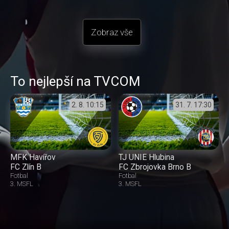
Zobraz vše
To nejlepší na TVCOM
2. 8.
10:15
31. 7.
17:30
MFK Havířov
TJ UNIE Hlubina
FC Zlín B
FC Zbrojovka Brno B
Fotbal
Fotbal
3. MSFL
3. MSFL