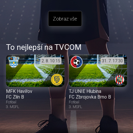
Zobraz vše
To nejlepší na TVCOM
2. 8.
10:15
31. 7.
17:30
MFK Havířov
TJ UNIE Hlubina
FC Zlín B
FC Zbrojovka Brno B
Fotbal
Fotbal
3. MSFL
3. MSFL