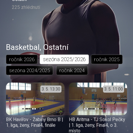
225 zhlédnutí
Basketbal
,
Ostatní
sezóna
2025/2026
ročník
2026
ročník
2025
sezóna
2024/2025
ročník
2024
3. 5.
13:30
3. 5.
11:00
BK Havířov - Žabiny Brno B |
HB Aritma - TJ Sokol Pečky
1. liga, ženy, Final4, finále
| 1. liga, ženy, Final4, o 3.
místo