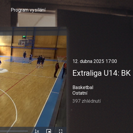
Program vysílání
12. dubna 2025 17:00
Extraliga U14: BK
Basketbal
Ostatní
397 zhlédnutí
1x
Rychlost
Picture-
Celá