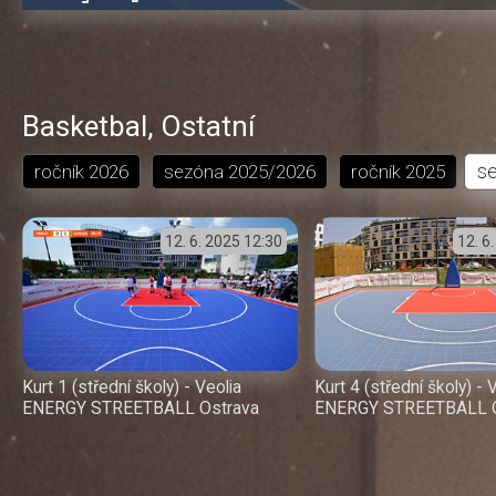
4.87%
dozadu
dopředu
o
o
čas
trvání
5
5
sekund
sekund
Basketbal
,
Ostatní
s
ročník
2026
sezóna
2025/2026
ročník
2025
12. 6. 2025
12:30
12. 6
Kurt 1 (střední školy) - Veolia
Kurt 4 (střední školy) - 
ENERGY STREETBALL Ostrava
ENERGY STREETBALL O