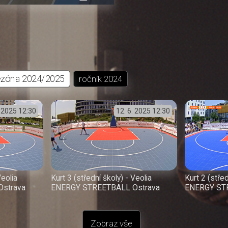
přehrávání
in-
obrazovka
Picture
ezóna
2024/2025
ročník
2024
. 2025
12:30
12. 6. 2025
12:30
Veolia
Kurt 3 (střední školy) - Veolia
Kurt 2 (střed
strava
ENERGY STREETBALL Ostrava
ENERGY ST
Zobraz vše