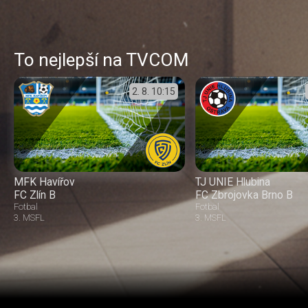
To nejlepší na TVCOM
2. 8.
10:15
MFK Havířov
TJ UNIE Hlubina
FC Zlín B
FC Zbrojovka Brno B
Fotbal
Fotbal
3. MSFL
3. MSFL