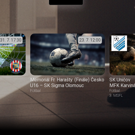
31. 7.
17:30
23. 7.
12:00
Memoriál Fr. Harašty: (Finále) Česko
SK Uničov
U16 – SK Sigma Olomouc
MFK Karvin
Fotbal
Fotbal
3. MSFL