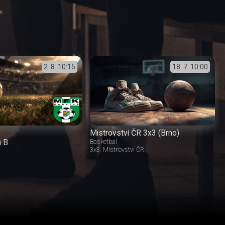
2. 8.
10:15
18. 7.
10:00
Mistrovství ČR 3x3 (Brno)
á B
Basketbal
3x3
Mistrovství ČR