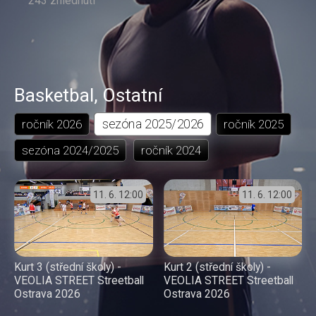
243 zhlédnutí
Basketbal
,
Ostatní
sezóna
2025/2026
ročník
2026
ročník
2025
sezóna
2024/2025
ročník
2024
11. 6.
12:00
11. 6.
12:00
Kurt 3 (střední školy) -
Kurt 2 (střední školy) -
VEOLIA STREET Streetball
VEOLIA STREET Streetball
Ostrava 2026
Ostrava 2026