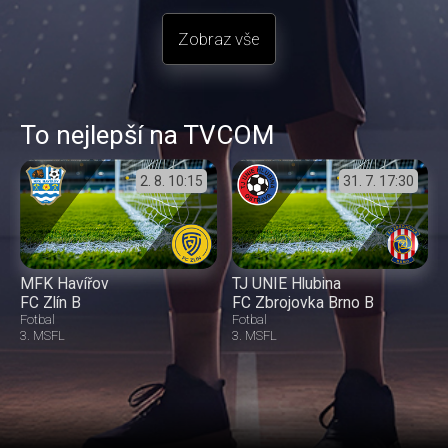
Zobraz vše
To nejlepší na TVCOM
2. 8.
10:15
31. 7.
17:30
MFK Havířov
TJ UNIE Hlubina
FC Zlín B
FC Zbrojovka Brno B
Fotbal
Fotbal
3. MSFL
3. MSFL