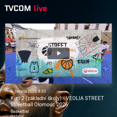
Přehrát
video
9. června 2026 8:30
Kurt 2 (základní školy) - VEOLIA STREET
Streetball Olomouc 2026
Basketbal
Ostatní