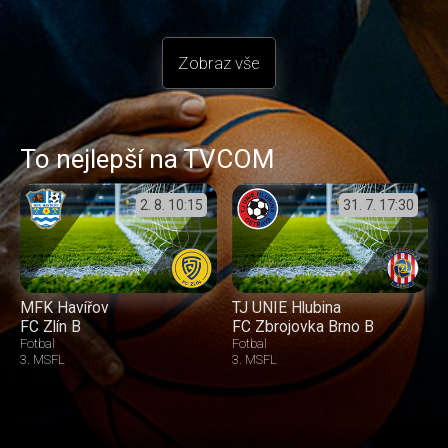
Zobraz vše
To nejlepší na TVCOM
2. 8.
10:15
31. 7.
17:30
MFK Havířov
TJ UNIE Hlubina
FC Zlín B
FC Zbrojovka Brno B
Fotbal
Fotbal
3. MSFL
3. MSFL