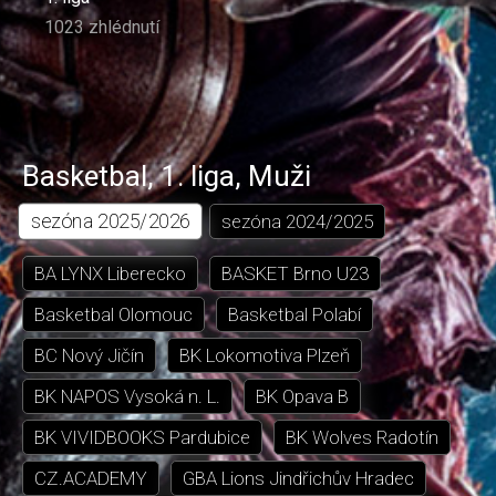
1023 zhlédnutí
Basketbal
,
1. liga
,
Muži
sezóna
2025/2026
sezóna
2024/2025
BA LYNX Liberecko
BASKET Brno U23
Basketbal Olomouc
Basketbal Polabí
BC Nový Jičín
BK Lokomotiva Plzeň
BK NAPOS Vysoká n. L.
BK Opava B
BK VIVIDBOOKS Pardubice
BK Wolves Radotín
CZ.ACADEMY
GBA Lions Jindřichův Hradec