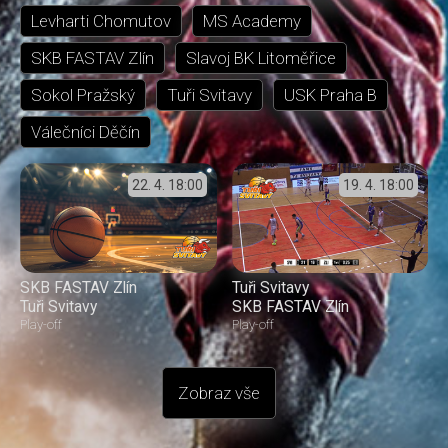
Levharti Chomutov
MS Academy
SKB FASTAV Zlín
Slavoj BK Litoměřice
Sokol Pražský
Tuři Svitavy
USK Praha B
Válečníci Děčín
22. 4.
18:00
19. 4.
18:00
SKB FASTAV Zlín
Tuři Svitavy
Tuři Svitavy
SKB FASTAV Zlín
Play-off
Play-off
Zobraz vše