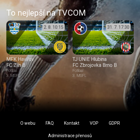
To nejlepší na TVCOM
2. 8.
10:15
31. 7.
17:30
MFK Havířov
TJ UNIE Hlubina
FC Zlín B
FC Zbrojovka Brno B
Fotbal
Fotbal
3. MSFL
3. MSFL
O webu
FAQ
Kontakt
VOP
GDPR
Administrace přenosů