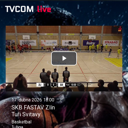
Přehrát
video
17. dubna 2026 18:00
SKB FASTAV Zlín
Tuři Svitavy
Basketbal
1. liga