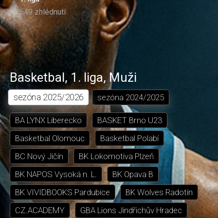
549 zhlédnutí
Basketbal
,
1. liga
,
Muži
sezóna
2025/2026
sezóna
2024/2025
BA LYNX Liberecko
BASKET Brno U23
Basketbal Olomouc
Basketbal Polabí
BC Nový Jičín
BK Lokomotiva Plzeň
BK NAPOS Vysoká n. L.
BK Opava B
BK VIVIDBOOKS Pardubice
BK Wolves Radotín
CZ.ACADEMY
GBA Lions Jindřichův Hradec