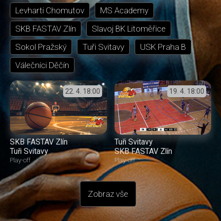
Levharti Chomutov
MS Academy
SKB FASTAV Zlín
Slavoj BK Litoměřice
Sokol Pražský
Tuři Svitavy
USK Praha B
Válečníci Děčín
22. 4.
18:00
19. 4.
18:00
SKB FASTAV Zlín
Tuři Svitavy
Tuři Svitavy
SKB FASTAV Zlín
Play-off
Play-off
Zobraz vše