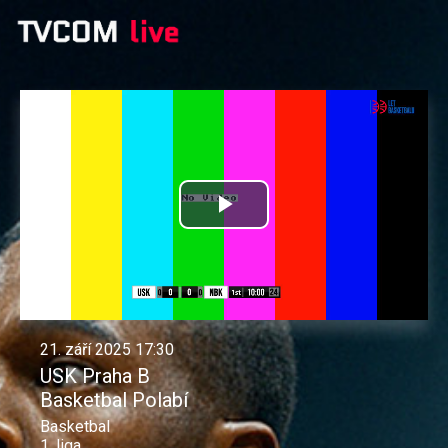
Přehrát
video
21. září 2025 17:30
USK Praha B
Basketbal Polabí
Basketbal
1. liga