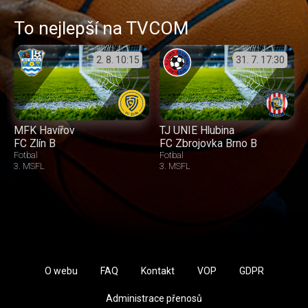
To nejlepší na TVCOM
2. 8.
10:15
31. 7.
17:30
MFK Havířov
TJ UNIE Hlubina
FC Zlín B
FC Zbrojovka Brno B
Fotbal
Fotbal
3. MSFL
3. MSFL
O webu
FAQ
Kontakt
VOP
GDPR
Administrace přenosů