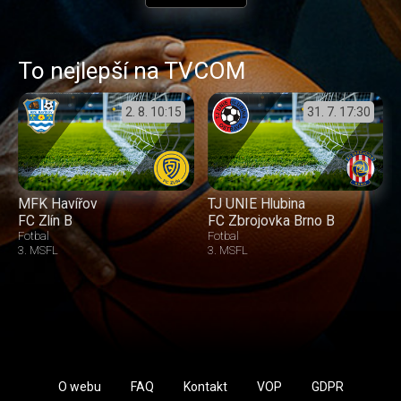
To nejlepší na TVCOM
2. 8.
10:15
31. 7.
17:30
MFK Havířov
TJ UNIE Hlubina
FC Zlín B
FC Zbrojovka Brno B
Fotbal
Fotbal
3. MSFL
3. MSFL
O webu
FAQ
Kontakt
VOP
GDPR