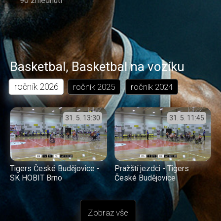
90 zhlédnutí
Basketbal
,
Basketbal na vozíku
ročník
2026
ročník
2025
ročník
2024
31. 5.
13:30
31. 5.
11:45
Tigers České Budějovice -
Pražští jezdci - Tigers
SK HOBIT Brno
České Budějovice
Zobraz vše