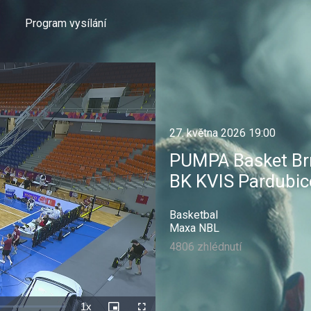
Program vysílání
27. května 2026 19:00
PUMPA Basket Br
BK KVIS Pardubic
Basketbal
Maxa NBL
4806 zhlédnutí
1x
Rychlost
Picture-
Celá