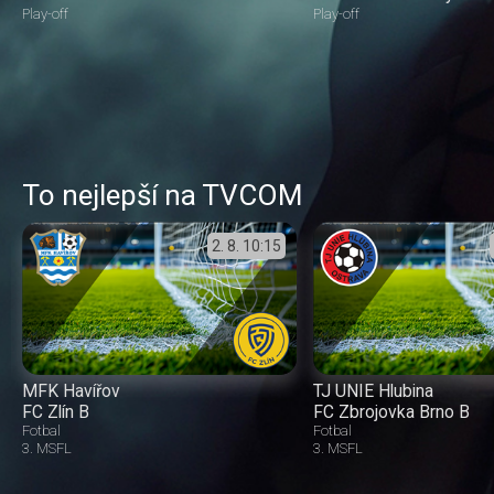
Play-off
Play-off
To nejlepší na TVCOM
2. 8.
10:15
MFK Havířov
TJ UNIE Hlubina
FC Zlín B
FC Zbrojovka Brno B
Fotbal
Fotbal
3. MSFL
3. MSFL