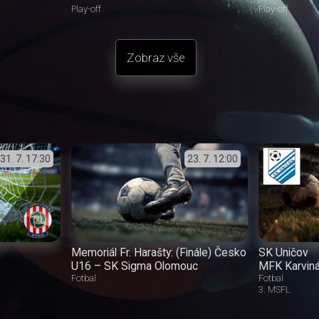
Play-off
Play-off
Zobraz vše
31. 7.
17:30
23. 7.
12:00
Memoriál Fr. Harašty: (Finále) Česko
SK Uničov
U16 – SK Sigma Olomouc
MFK Karvin
Fotbal
Fotbal
3. MSFL