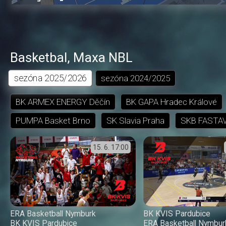
0.00%
dozadu
dopředu
o
o
čas
trvání
5
5
sekund
sekund
Basketbal
,
Maxa NBL
sezóna
2025/2026
sezóna
2024/2025
BK ARMEX ENERGY Děčín
BK GAPA Hradec Králové
PUMPA Basket Brno
SK Slavia Praha
SKB FASTAV
15. 6.
17:00
ERA Basketball Nymburk
BK KVIS Pardubice
BK KVIS Pardubice
ERA Basketball Nymbur