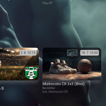
Play-off
2. 8.
10:15
18. 7.
10:00
Mistrovství ČR 3x3 (Brno)
á B
Basketbal
3x3
Mistrovství ČR