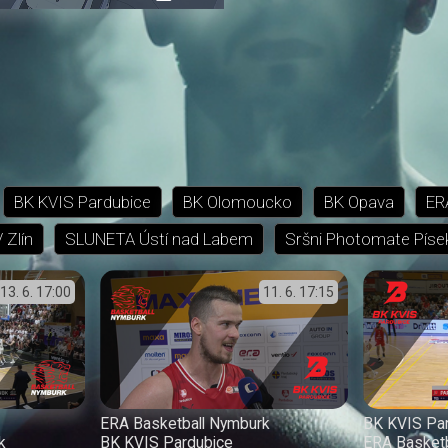
přehrávání
in-
obrazovka
Picture
BK KVIS Pardubice
BK Olomoucko
BK Opava
ER
 Zlín
SLUNETA Ústí nad Labem
Sršni Photomate Píse
13. 6.
17:00
11. 6.
17:15
ERA Basketball Nymburk
BK KVIS Pa
k
BK KVIS Pardubice
ERA Basket