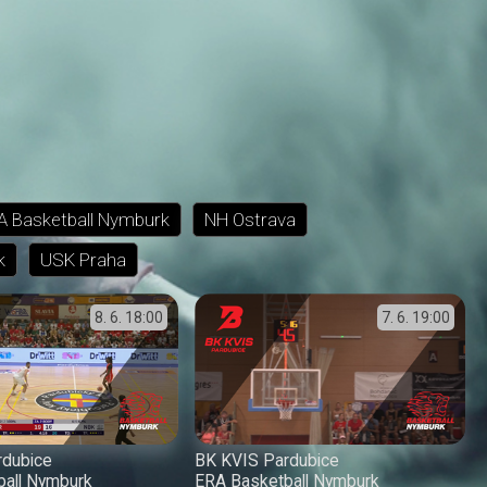
A Basketball Nymburk
NH Ostrava
k
USK Praha
8. 6.
18:00
7. 6.
19:00
rdubice
BK KVIS Pardubice
ball Nymburk
ERA Basketball Nymburk