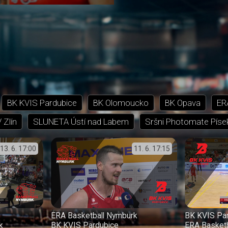
BK KVIS Pardubice
BK Olomoucko
BK Opava
ER
 Zlín
SLUNETA Ústí nad Labem
Sršni Photomate Píse
13. 6.
17:00
11. 6.
17:15
ERA Basketball Nymburk
BK KVIS Pa
k
BK KVIS Pardubice
ERA Basket