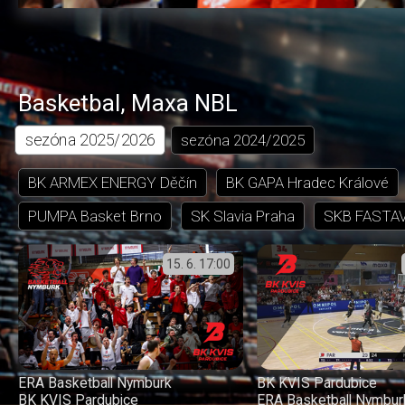
Basketbal
,
Maxa NBL
sezóna
2025/2026
sezóna
2024/2025
BK ARMEX ENERGY Děčín
BK GAPA Hradec Králové
PUMPA Basket Brno
SK Slavia Praha
SKB FASTAV
15. 6.
17:00
ERA Basketball Nymburk
BK KVIS Pardubice
BK KVIS Pardubice
ERA Basketball Nymbur