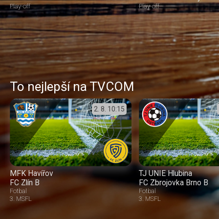
Play-off
Play-off
To nejlepší na TVCOM
2. 8.
10:15
MFK Havířov
TJ UNIE Hlubina
FC Zlín B
FC Zbrojovka Brno B
Fotbal
Fotbal
3. MSFL
3. MSFL