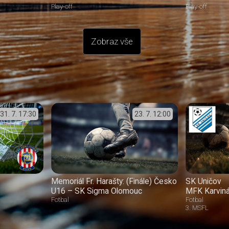
Play-off
Play-off
Zobraz vše
31. 7.
17:30
23. 7.
12:00
Memoriál Fr. Harašty: (Finále) Česko
SK Uničov
U16 – SK Sigma Olomouc
MFK Karvin
Fotbal
Fotbal
3. MSFL