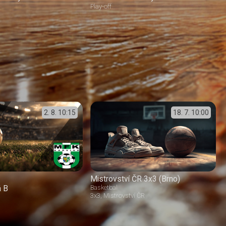
Play-off
2. 8.
10:15
18. 7.
10:00
Mistrovství ČR 3x3 (Brno)
á B
Basketbal
3x3
Mistrovství ČR