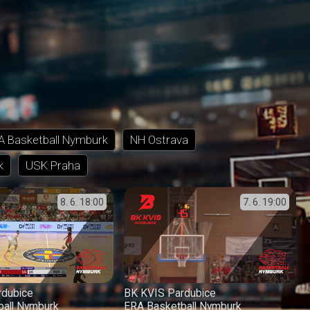
A Basketball Nymburk
NH Ostrava
k
USK Praha
8. 6.
18:00
7. 6.
19:00
rdubice
BK KVIS Pardubice
ball Nymburk
ERA Basketball Nymburk