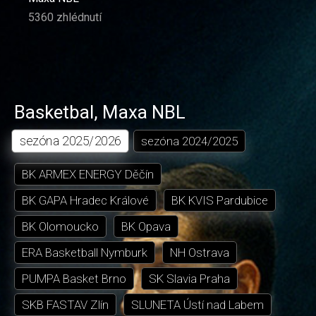
5360 zhlédnutí
Basketbal
,
Maxa NBL
sezóna
2025/2026
sezóna
2024/2025
BK ARMEX ENERGY Děčín
BK GAPA Hradec Králové
BK KVIS Pardubice
BK Olomoucko
BK Opava
ERA Basketball Nymburk
NH Ostrava
PUMPA Basket Brno
SK Slavia Praha
SKB FASTAV Zlín
SLUNETA Ústí nad Labem