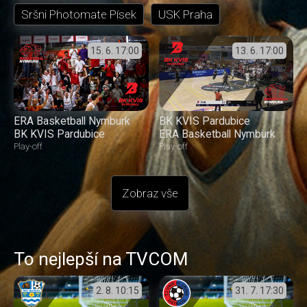
Sršni Photomate Písek
USK Praha
15. 6.
17:00
13. 6.
17:00
ERA Basketball Nymburk
BK KVIS Pardubice
BK KVIS Pardubice
ERA Basketball Nymburk
Play-off
Play-off
Zobraz vše
To nejlepší na TVCOM
2. 8.
10:15
31. 7.
17:30