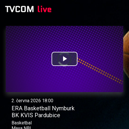
Video
Přehrát
Přehravač
se
načítá.
video
2. června 2026 18:00
ERA Basketball Nymburk
BK KVIS Pardubice
Basketbal
Maxa NBL