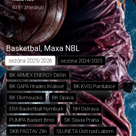
8391 zhlédnutí
Basketbal
,
Maxa NBL
sezóna
2025/2026
sezóna
2024/2025
BK ARMEX ENERGY Děčín
BK GAPA Hradec Králové
BK KVIS Pardubice
BK Olomoucko
BK Opava
ERA Basketball Nymburk
NH Ostrava
PUMPA Basket Brno
SK Slavia Praha
SKB FASTAV Zlín
SLUNETA Ústí nad Labem