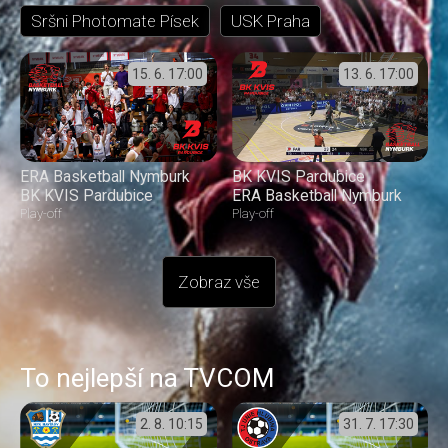
Sršni Photomate Písek
USK Praha
15. 6.
17:00
13. 6.
17:00
ERA Basketball Nymburk
BK KVIS Pardubice
BK KVIS Pardubice
ERA Basketball Nymburk
Play-off
Play-off
Zobraz vše
To nejlepší na TVCOM
2. 8.
10:15
31. 7.
17:30