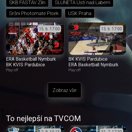
SKB FASTAV Zlín
SLUNETA Ústí nad Labem
Sršni Photomate Písek
USK Praha
15. 6.
17:00
13. 6.
17:00
ERA Basketball Nymburk
BK KVIS Pardubice
BK KVIS Pardubice
ERA Basketball Nymburk
Play-off
Play-off
Zobraz vše
To nejlepší na TVCOM
2. 8.
10:15
31. 7.
17:30