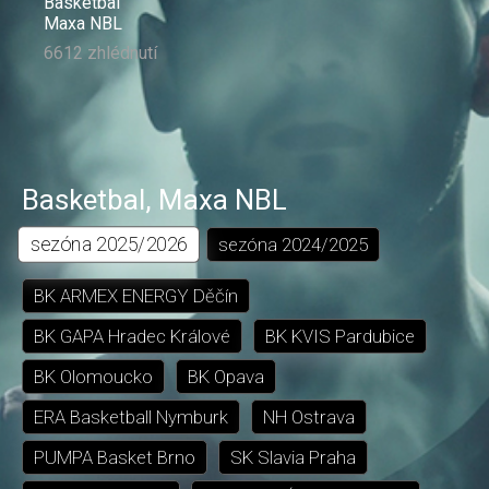
Basketbal
Maxa NBL
6612 zhlédnutí
Basketbal
,
Maxa NBL
sezóna
2025/2026
sezóna
2024/2025
BK ARMEX ENERGY Děčín
BK GAPA Hradec Králové
BK KVIS Pardubice
BK Olomoucko
BK Opava
ERA Basketball Nymburk
NH Ostrava
PUMPA Basket Brno
SK Slavia Praha