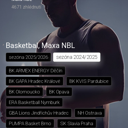
4671 zhlédnutí
Basketbal
,
Maxa NBL
sezóna
2024/2025
sezóna
2025/2026
BK ARMEX ENERGY Děčín
BK GAPA Hradec Králové
BK KVIS Pardubice
BK Olomoucko
BK Opava
ERA Basketball Nymburk
GBA Lions Jindřichův Hradec
NH Ostrava
PUMPA Basket Brno
SK Slavia Praha