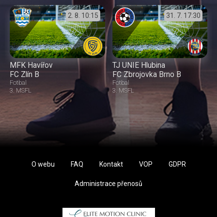
2. 8.
10:15
31. 7.
17:30
MFK Havířov
TJ UNIE Hlubina
FC Zlín B
FC Zbrojovka Brno B
Fotbal
Fotbal
3. MSFL
3. MSFL
O webu
FAQ
Kontakt
VOP
GDPR
Administrace přenosů