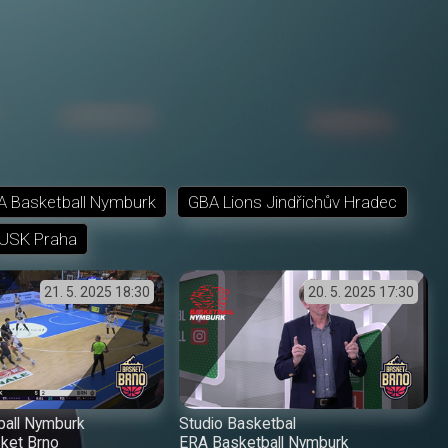
A Basketball Nymburk
GBA Lions Jindřichův Hradec
USK Praha
21. 5. 2025
18:30
20. 5. 2025
17:30
ball Nymburk
Studio Basketbal
ket Brno
ERA Basketball Nymburk