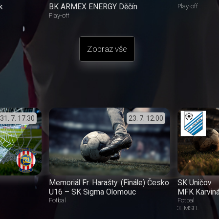
k
BK ARMEX ENERGY Děčín
Play-off
Play-off
Zobraz vše
31. 7.
17:30
23. 7.
12:00
Memoriál Fr. Harašty: (Finále) Česko
SK Uničov
U16 – SK Sigma Olomouc
MFK Karvin
Fotbal
Fotbal
3. MSFL