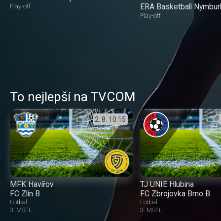
ERA Basketball Nymbur
Play-off
Play-off
To nejlepší na TVCOM
2. 8.
10:15
MFK Havířov
TJ UNIE Hlubina
FC Zlín B
FC Zbrojovka Brno B
Fotbal
Fotbal
3. MSFL
3. MSFL