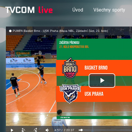
Úvod
Všechny sporty
PUMPA Basket Brno - USK Praha (Maxa NBL, Základní část, 21. kolo)
Přehrát
video
Aktuální
4:57
/
Doba
2:20:37
Načteno
:
Přehrát
Posunout
Posunout
Ztlumit