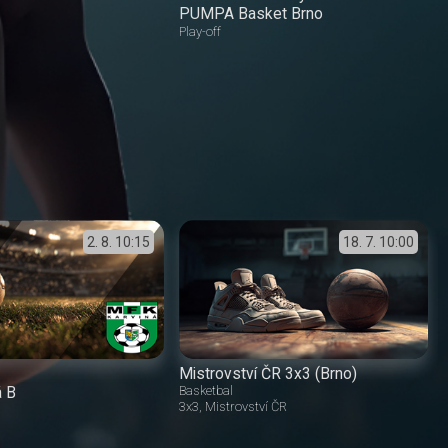
PUMPA Basket Brno
Play-off
2. 8.
10:15
18. 7.
10:00
Mistrovství ČR 3x3 (Brno)
á B
Basketbal
3x3
Mistrovství ČR