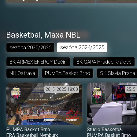
3.71%
dozadu
dopředu
o
o
čas
trvání
5
5
sekund
sekund
Basketbal
,
Maxa NBL
sezóna
2024/2025
sezóna
2025/2026
BK ARMEX ENERGY Děčín
BK GAPA Hradec Králové
NH Ostrava
PUMPA Basket Brno
SK Slavia Praha
26. 5. 2025
18:00
25. 5
PUMPA Basket Brno
Studio Basketbal
ERA Basketball Nymburk
PUMPA Basket Brno