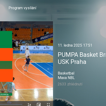
Program vysílání
11. ledna 2025 17:51
PUMPA Basket Br
USK Praha
Basketbal
Maxa NBL
2633 zhlédnutí
1x
Rychlost
Picture-
Celá