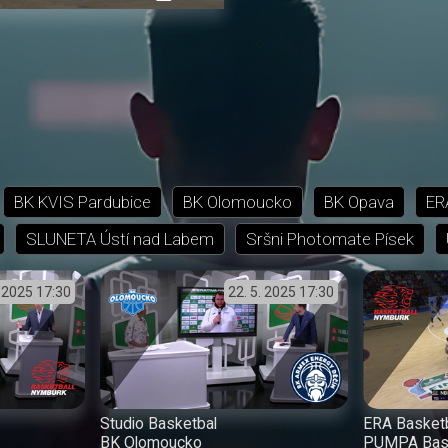
přehrávání
in-
obrazovka
Picture
BK KVIS Pardubice
BK Olomoucko
BK Opava
ER
SLUNETA Ústí nad Labem
Sršni Photomate Písek
. 2025
17:30
22. 5. 2025
17:30
Studio Basketbal
ERA Basket
BK Olomoucko
PUMPA Bas