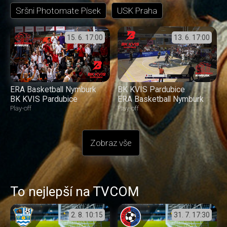
Sršni Photomate Písek
USK Praha
15. 6.
17:00
13. 6.
17:00
ERA Basketball Nymburk
BK KVIS Pardubice
BK KVIS Pardubice
ERA Basketball Nymburk
Play-off
Play-off
Zobraz vše
To nejlepší na TVCOM
2. 8.
10:15
31. 7.
17:30