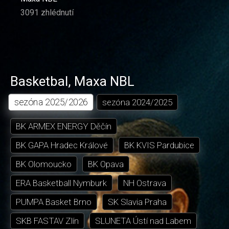
3091 zhlédnutí
Basketbal
,
Maxa NBL
sezóna
2025/2026
sezóna
2024/2025
BK ARMEX ENERGY Děčín
BK GAPA Hradec Králové
BK KVIS Pardubice
BK Olomoucko
BK Opava
ERA Basketball Nymburk
NH Ostrava
PUMPA Basket Brno
SK Slavia Praha
SKB FASTAV Zlín
SLUNETA Ústí nad Labem