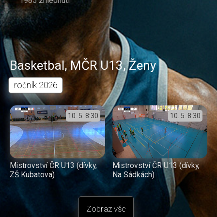
1985 zhlédnutí
Basketbal
,
MČR U13
,
Ženy
ročník
2026
10. 5.
8:30
10. 5.
8:30
Mistrovství ČR U13 (dívky,
Mistrovství ČR U13 (dívky,
ZŠ Kubatova)
Na Sádkách)
Zobraz vše