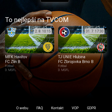
To nejlepší na TVCOM
2. 8.
10:15
31. 7.
17:30
MFK Havířov
TJ UNIE Hlubina
FC Zlín B
FC Zbrojovka Brno B
Fotbal
Fotbal
3. MSFL
3. MSFL
O webu
FAQ
Kontakt
VOP
GDPR