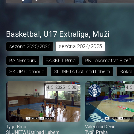
0.03%
dozadu
dopředu
o
o
čas
trvání
5
5
sekund
sekund
Basketbal
,
U17 Extraliga
,
Muži
sezóna
2024/2025
sezóna
2025/2026
BA Nymburk
BASKET Brno
BK Lokomotiva Plzeň
SK UP Olomouc
SLUNETA Ústí nad Labem
Sokol 
4. 5. 2025
15:00
4. 5
Tygři Brno
Válečníci Děčín
SLUNETA Ústí nad Labem
Tygři Praha