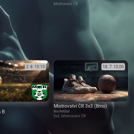
Mistrovství ČR
2. 8.
10:15
18. 7.
10:00
Mistrovství ČR 3x3 (Brno)
á B
Basketbal
3x3
Mistrovství ČR