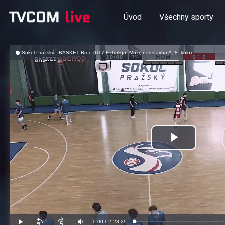
Úvod
Všechny sporty
Sokol Pražský - BASKET Brno (U17 Extraliga, Muži, nadstavba A, 8. kolo)
Přehrát
video
Aktuální
0:00
/
Doba
2:28:29
Načteno
:
Přehrát
Posunout
Posunout
Ztlumit