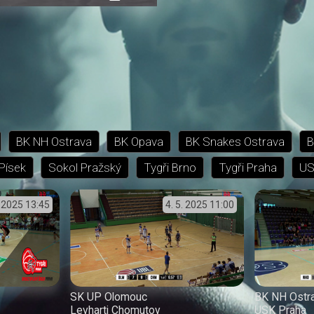
přehrávání
in-
obrazovka
Picture
BK NH Ostrava
BK Opava
BK Snakes Ostrava
B
Písek
Sokol Pražský
Tygři Brno
Tygři Praha
US
. 2025
13:45
4. 5. 2025
11:00
SK UP Olomouc
BK NH Ostr
Levharti Chomutov
USK Praha