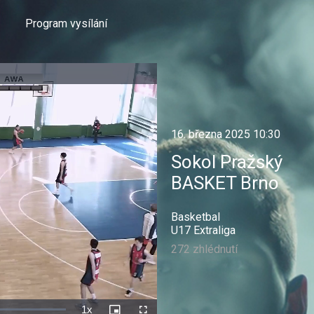
Program vysílání
16. března 2025 10:30
Sokol Pražský
BASKET Brno
Basketbal
U17 Extraliga
272 zhlédnutí
1x
Rychlost
Picture-
Celá