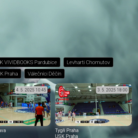
K VIVIDBOOKS Pardubice
Levharti Chomutov
K Praha
Válečníci Děčín
4. 5. 2025
10:45
3. 5. 2025
18:00
ava
Tygři Praha
USK Praha