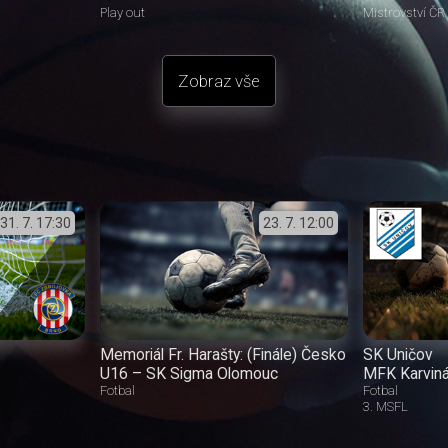
Play out
Mistrovství ČR
Zobraz vše
31. 7.
17:30
23. 7.
12:00
Memoriál Fr. Harašty: (Finále) Česko
SK Uničov
U16 – SK Sigma Olomouc
MFK Karvin
Fotbal
Fotbal
3. MSFL