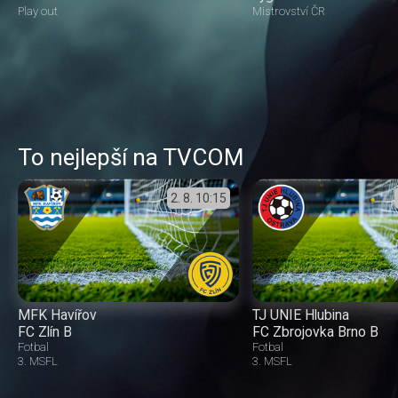
Play out
Mistrovství ČR
To nejlepší na TVCOM
2. 8.
10:15
MFK Havířov
TJ UNIE Hlubina
FC Zlín B
FC Zbrojovka Brno B
Fotbal
Fotbal
3. MSFL
3. MSFL