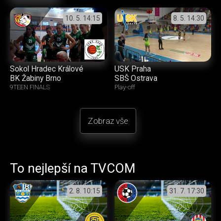
10. 5.
14:15
8. 5.
14:30
Sokol Hradec Králové
USK Praha
BK Žabiny Brno
SBŠ Ostrava
9TEEN FINALS
Play-off
Zobraz vše
To nejlepší na TVCOM
2. 8.
10:15
31. 7.
17:30