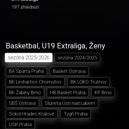
197 zhlédnutí
Basketbal
,
U19 Extraliga
,
Ženy
sezóna
2025/2026
sezóna
2024/2025
BA Sparta Praha
Basket Ostrava
BK Levhartice Chomutov
BK LOKO Trutnov
BK Žabiny Brno
HB Basket Praha
KP Brno
SBŠ Ostrava
Sluneta Ústí nad Labem
Sokol Hradec Králové
Tygři Praha
USK Praha