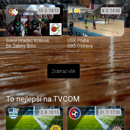
10. 5.
14:15
8. 5.
14:30
Sokol Hradec Králové
USK Praha
BK Žabiny Brno
SBŠ Ostrava
9TEEN FINALS
Play-off
Zobraz vše
To nejlepší na TVCOM
2. 8.
10:15
31. 7.
17:30