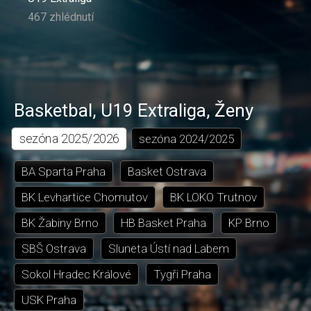
467 zhlédnutí
Basketbal
,
U19 Extraliga
,
Ženy
sezóna
2025/2026
sezóna
2024/2025
BA Sparta Praha
Basket Ostrava
BK Levhartice Chomutov
BK LOKO Trutnov
BK Žabiny Brno
HB Basket Praha
KP Brno
SBŠ Ostrava
Sluneta Ústí nad Labem
Sokol Hradec Králové
Tygři Praha
USK Praha