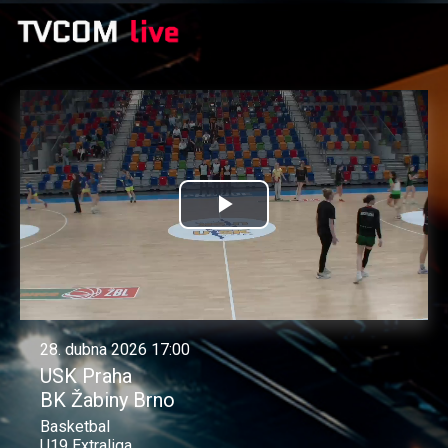
Přehrát
video
28. dubna 2026 17:00
USK Praha
BK Žabiny Brno
Basketbal
U19 Extraliga