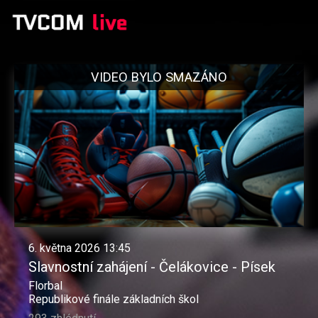
VIDEO BYLO SMAZÁNO
6. května 2026 13:45
Slavnostní zahájení - Čelákovice - Písek
Florbal
Republikové finále základních škol