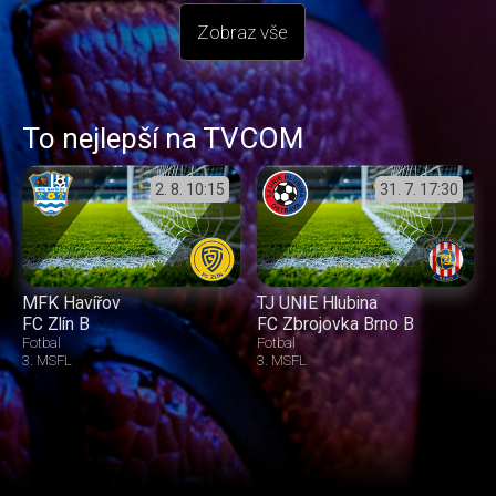
Zobraz vše
To nejlepší na TVCOM
2. 8.
10:15
31. 7.
17:30
MFK Havířov
TJ UNIE Hlubina
FC Zlín B
FC Zbrojovka Brno B
Fotbal
Fotbal
3. MSFL
3. MSFL