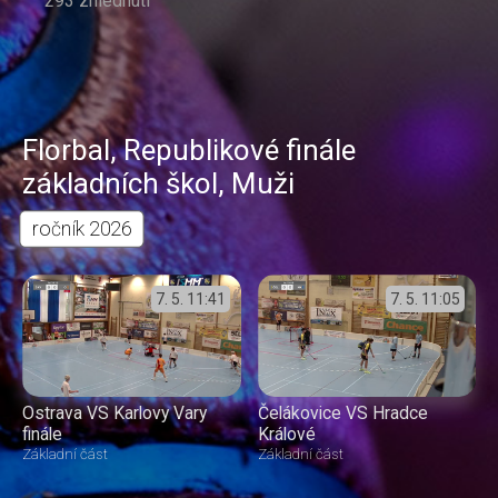
293 zhlédnutí
Florbal
,
Republikové finále
základních škol
,
Muži
ročník
2026
7. 5.
11:41
7. 5.
11:05
Ostrava VS Karlovy Vary
Čelákovice VS Hradce
finále
Králové
Základní část
Základní část