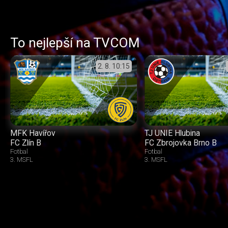
To nejlepší na TVCOM
2. 8.
10:15
MFK Havířov
TJ UNIE Hlubina
FC Zlín B
FC Zbrojovka Brno B
Fotbal
Fotbal
3. MSFL
3. MSFL