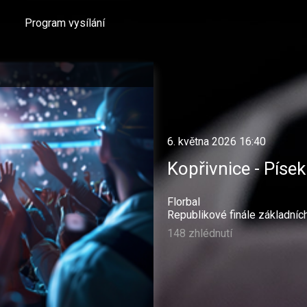
Program vysílání
6. května 2026 16:40
Kopřivnice - Písek
Florbal
Republikové finále základníc
148 zhlédnutí