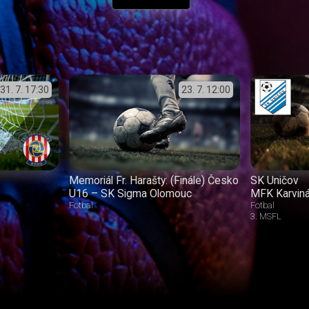
31. 7.
17:30
23. 7.
12:00
Memoriál Fr. Harašty: (Finále) Česko
SK Uničov
U16 – SK Sigma Olomouc
MFK Karvin
Fotbal
Fotbal
3. MSFL