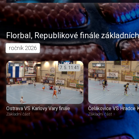
Florbal
,
Republikové finále základních
ročník
2026
7. 5.
11:41
Ostrava VS Karlovy Vary finále
Čelákovice VS Hradce 
Základní část
Základní část