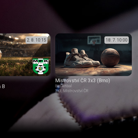
2. 8.
10:15
18. 7.
10:00
Mistrovství ČR 3x3 (Brno)
á B
Basketbal
3x3
Mistrovství ČR