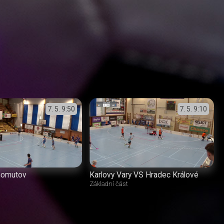
7. 5.
9:50
7. 5.
9:10
homutov
Karlovy Vary VS Hradec Králové
Základní část