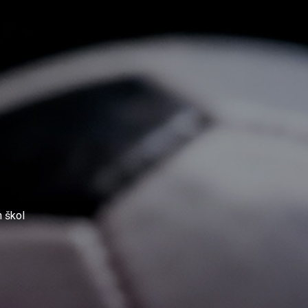
h škol