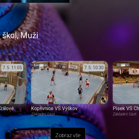
 škol
,
Muži
7. 5.
11:05
7. 5.
10:30
Králové
Kopřivnice VS Výškov
Písek VS C
Základní část
Základní část
Zobraz vše