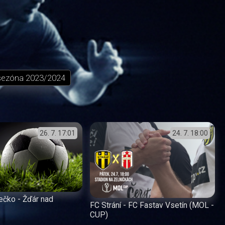
sezóna
2023/2024
26. 7.
17:01
24. 7.
18:00
ečko - Žďár nad
FC Strání - FC Fastav Vsetín (MOL -
CUP)