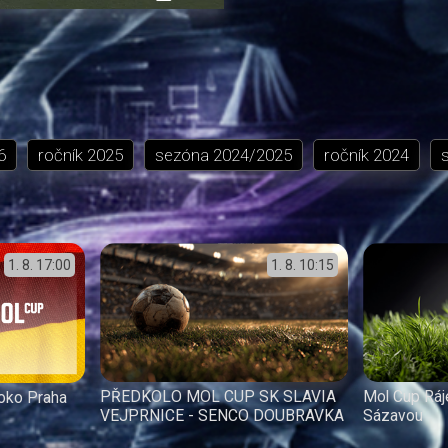
přehrávání
in-
obrazovka
Picture
6
ročník
2025
sezóna
2024/2025
ročník
2024
1. 8.
17:00
1. 8.
10:15
PŘEDKOLO MOL CUP SK SLAVIA
Mol Cup Ráj
oko Praha
VEJPRNICE - SENCO DOUBRAVKA
Sázavou