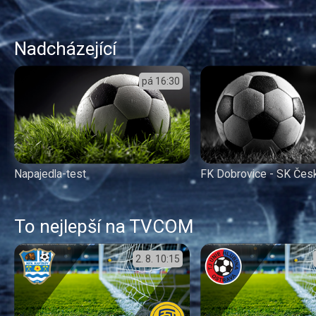
Nadcházející
pá
16:30
Napajedla-test
FK Dobrovice - SK Čes
To nejlepší na TVCOM
2. 8.
10:15