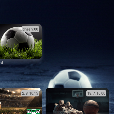
dnes
9:00
st
2. 8.
10:15
18. 7.
10:00