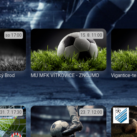
so
17:00
15. 8.
11:00
ký Brod
MU MFK VÍTKOVICE - ZNOJMO
Vigantice-te
31. 7.
17:30
23. 7.
12:00