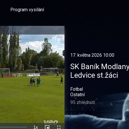
Program vysílání
17. května 2026 10:00
SK Baník Modlany
Ledvice st.žáci
Fotbal
Ostatní
95 zhlédnutí
1x
Rychlost
Picture-
Celá