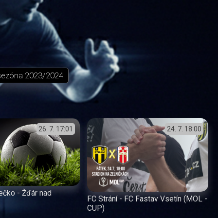
sezóna
2023/2024
26. 7.
17:01
24. 7.
18:00
ečko - Žďár nad
FC Strání - FC Fastav Vsetín (MOL -
CUP)