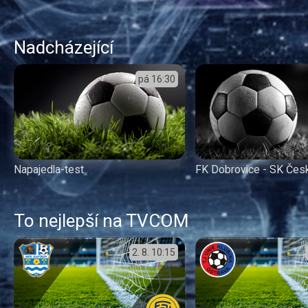
Nadcházející
pá
16:30
Napajedla-test
FK Dobrovice - SK Čes
To nejlepší na TVCOM
2. 8.
10:15