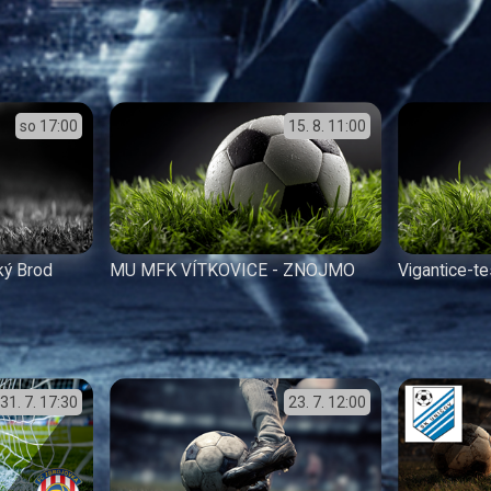
so
17:00
15. 8.
11:00
ký Brod
MU MFK VÍTKOVICE - ZNOJMO
Vigantice-te
31. 7.
17:30
23. 7.
12:00