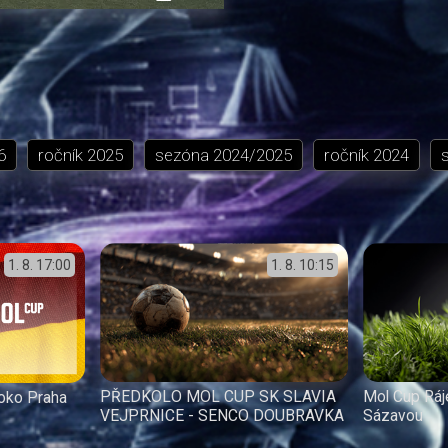
přehrávání
in-
obrazovka
Picture
6
ročník
2025
sezóna
2024/2025
ročník
2024
1. 8.
17:00
1. 8.
10:15
PŘEDKOLO MOL CUP SK SLAVIA
Mol Cup Ráj
oko Praha
VEJPRNICE - SENCO DOUBRAVKA
Sázavou