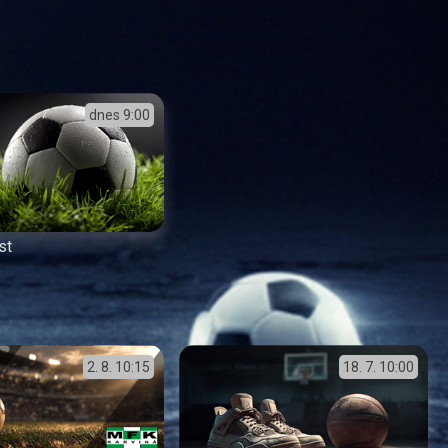
dnes
9:00
st
2. 8.
10:15
18. 7.
10:00