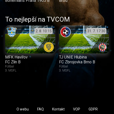
Brod
Bohemians Praha 1905 B
To nejlepší na TVCOM
2. 8.
10:15
31. 7.
17:30
MFK Havířov
TJ UNIE Hlubina
FC Zlín B
FC Zbrojovka Brno B
Fotbal
Fotbal
3. MSFL
3. MSFL
O webu
FAQ
Kontakt
VOP
GDPR