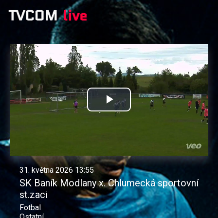
Přehrát
video
31. května 2026 13:55
SK Baník Modlany x. Chlumecká sportovní
st.zaci
Fotbal
Ostatní