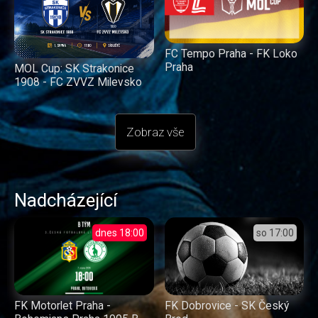
FC Tempo Praha - FK Loko
Praha
MOL Cup: SK Strakonice
1908 - FC ZVVZ Milevsko
Zobraz vše
Nadcházející
dnes
18:00
so
17:00
FK Dobrovice - SK Český
FK Motorlet Praha -