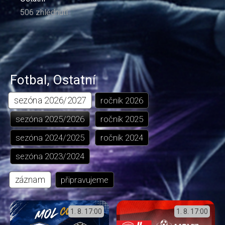
506 zhlédnutí
Fotbal
,
Ostatní
sezóna
2026/2027
ročník
2026
sezóna
2025/2026
ročník
2025
sezóna
2024/2025
ročník
2024
sezóna
2023/2024
záznam
připravujeme
1. 8.
17:00
1. 8.
17:00