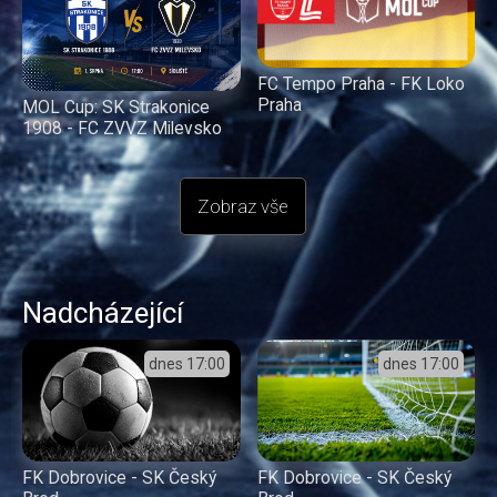
FC Tempo Praha - FK Loko
Praha
MOL Cup: SK Strakonice
1908 - FC ZVVZ Milevsko
Zobraz vše
Nadcházející
dnes
17:00
dnes
17:00
FK Dobrovice - SK Český
FK Dobrovice - SK Český