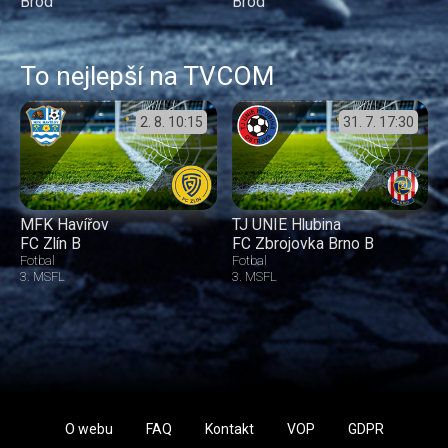
Brod
Brod
To nejlepší na TVCOM
2. 8.
10:15
31. 7.
17:30
MFK Havířov
TJ UNIE Hlubina
FC Zlín B
FC Zbrojovka Brno B
Fotbal
Fotbal
3. MSFL
3. MSFL
O webu
FAQ
Kontakt
VOP
GDPR