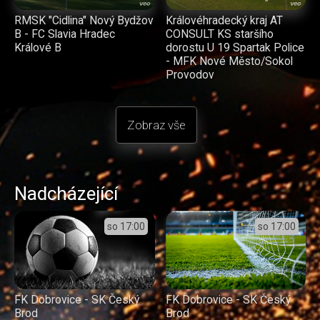
RMSK "Cidlina" Nový Bydžov
Královéhradecký kraj AT
B - FC Slavia Hradec
CONSULT KS staršího
Králové B
dorostu U 19 Spartak Police
- MFK Nové Město/Sokol
Provodov
Zobraz vše
Nadcházející
so
17:00
so
17:00
FK Dobrovice - SK Český
FK Dobrovice - SK Český
Brod
Brod