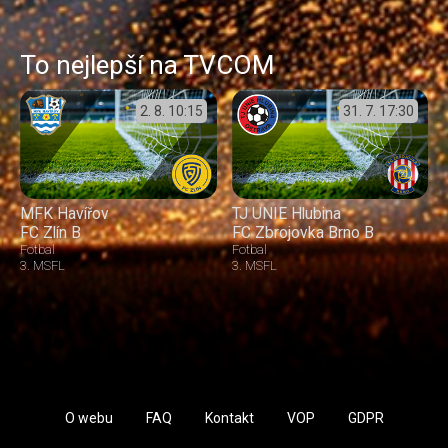
To nejlepší na TVCOM
2. 8.
10:15
31. 7.
17:30
MFK Havířov
TJ UNIE Hlubina
FC Zlín B
FC Zbrojovka Brno B
Fotbal
Fotbal
3. MSFL
3. MSFL
O webu
FAQ
Kontakt
VOP
GDPR