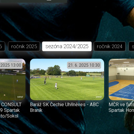
přehrávání
in-
obrazovka
Picture
sezóna
2024/2025
6
ročník
2025
ročník
2024
. 2025
13:00
21. 6. 2025
10:30
AT CONSULT
Baráž SK Čechie Uhříněves - ABC
MČR ve futs
19 Spartak
Braník
Spartak Horn
to/Sokol