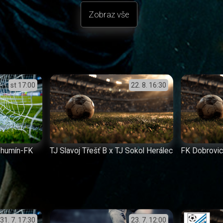
Zobraz vše
st
17:00
22. 8.
16:30
ohumín-FK
TJ Slavoj Třešť B x TJ Sokol Herálec
FK Dobrovic
31. 7.
17:30
23. 7.
12:00