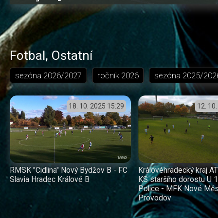
12.79%
dozadu
dopředu
o
o
čas
trvání
5
5
sekund
sekund
Fotbal
,
Ostatní
sezóna
2026/2027
ročník
2026
sezóna
2025/202
18. 10. 2025
15:29
12. 10
RMSK "Cidlina" Nový Bydžov B - FC
Královéhradecký kraj 
Slavia Hradec Králové B
KS staršího dorostu U 
Police - MFK Nové Měs
Provodov