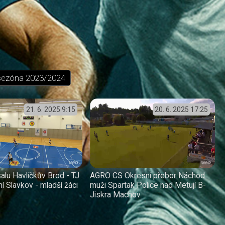
sezóna
2023/2024
21. 6. 2025
9:15
20. 6. 2025
17:25
alu Havlíčkův Brod - TJ
AGRO CS Okresní přebor Náchod
í Slavkov - mladší žáci
muži Spartak Police nad Metují B-
Jiskra Machov