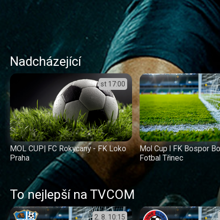
Nadcházející
st
17:00
MOL CUP| FC Rokycany - FK Loko
Mol Cup l FK Bospor B
Praha
Fotbal Třinec
To nejlepší na TVCOM
2. 8.
10:15