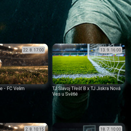
22. 8.
17:00
13. 9.
16:00
e - FC Velim
TJ Slavoj Třešť B x TJ Jiskra Nová
Ves u Světlé
2. 8.
10:15
18. 7.
10:00