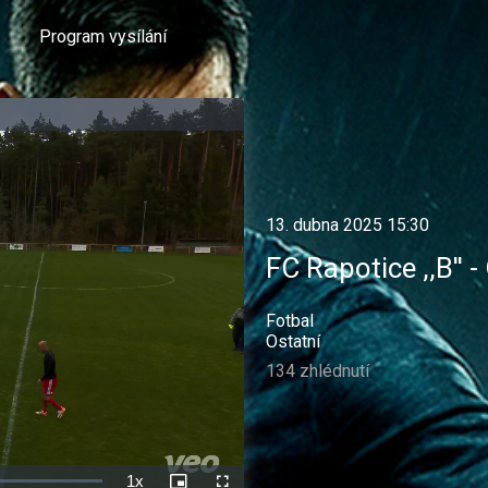
Program vysílání
13. dubna 2025 15:30
FC Rapotice ,,B'' -
Fotbal
Ostatní
134 zhlédnutí
1x
Rychlost
Picture-
Celá