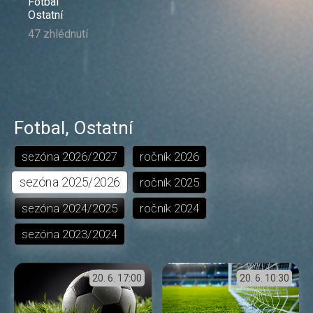
Fotbal
Ostatní
47 zhlédnutí
Fotbal
,
Ostatní
sezóna
2026/2027
ročník
2026
sezóna
2025/2026
ročník
2025
sezóna
2024/2025
ročník
2024
sezóna
2023/2024
20. 6.
17:00
20. 6.
10:30