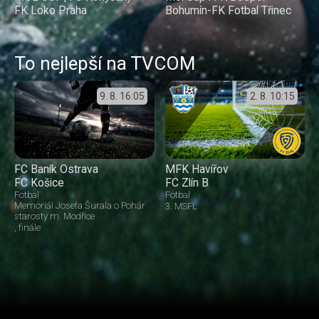
FK Loko Praha
Bohumín-FK Fotbal Třinec
To nejlepší na TVCOM
9. 8.
16:05
2. 8.
10:15
FC Baník Ostrava
MFK Havířov
FC Košice
FC Zlín B
Fotbal
Fotbal
Memoriál Josefa Šurala o Pohár
3. MSFL
starosty m. Modřice
finále