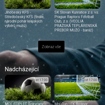
Jihočeský KFS -
SK Slovan Kunratice z.s. vs.
Středočeský KFS (finále,
Prague Raptors Football
národní pohár krajských
Club, z.s. (VEOLIA
výběrů mužů)
PRAŽSKÁ TEPLÁRENSKÁ
PŘEBOR MUŽŮ - baráž)
Zobraz vše
Nadcházející
st
17:00
st
17:00
MOL CUP| FC Rokycany -
Mol Cup l FK Bospor