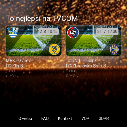
To nejlepší na TVCOM
2. 8.
10:15
31. 7.
17:30
MFK Havířov
TJ UNIE Hlubina
FC Zlín B
FC Zbrojovka Brno B
Fotbal
Fotbal
3. MSFL
3. MSFL
O webu
FAQ
Kontakt
VOP
GDPR