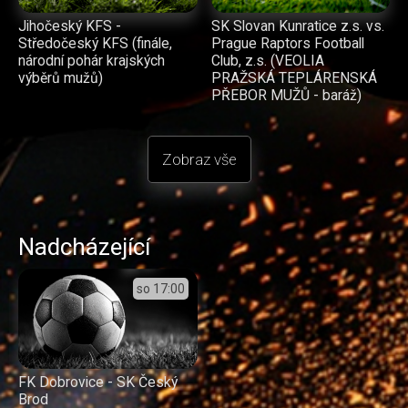
Jihočeský KFS -
SK Slovan Kunratice z.s. vs.
Středočeský KFS (finále,
Prague Raptors Football
národní pohár krajských
Club, z.s. (VEOLIA
výběrů mužů)
PRAŽSKÁ TEPLÁRENSKÁ
PŘEBOR MUŽŮ - baráž)
Zobraz vše
Nadcházející
so
17:00
FK Dobrovice - SK Český
Brod