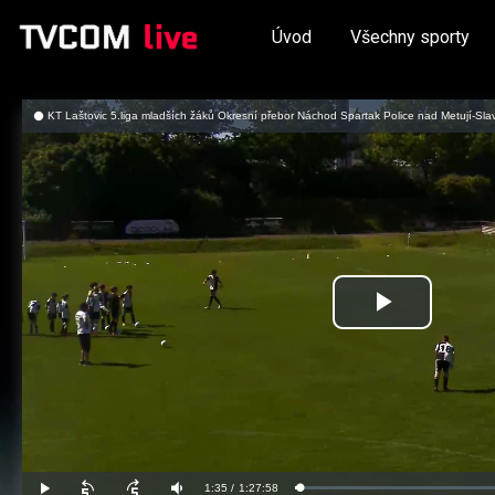
Úvod
Všechny sporty
KT Laštovic 5.liga mladších žáků Okresní přebor Náchod Spartak Police nad Metují-Slavoj
Přehrát
video
Aktuální
1:35
/
Doba
1:27:58
Načteno
:
Přehrát
Posunout
Posunout
Ztlumit