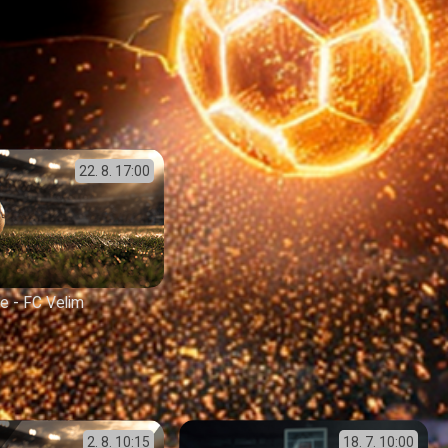
22. 8.
17:00
e - FC Velim
2. 8.
10:15
18. 7.
10:00