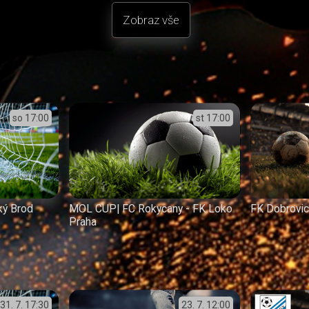
Zobraz vše
so
17:00
st
17:00
ký Brod
MOL CUP| FC Rokycany - FK Loko
FK Dobrovic
Praha
31. 7.
17:30
23. 7.
12:00