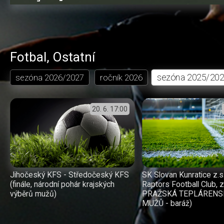
1.82%
dozadu
dopředu
o
o
čas
trvání
5
5
sekund
sekund
Fotbal
,
Ostatní
sezóna
2025/20
sezóna
2026/2027
ročník
2026
20. 6.
17:00
Jihočeský KFS - Středočeský KFS
SK Slovan Kunratice z.s
(finále, národní pohár krajských
Raptors Football Club, 
výběrů mužů)
PRAŽSKÁ TEPLÁRENS
MUŽŮ - baráž)