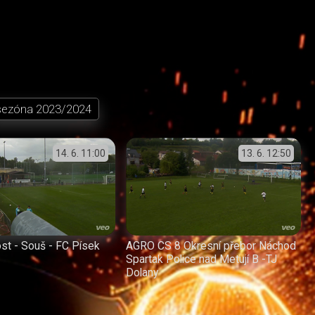
sezóna
2023/2024
14. 6.
11:00
13. 6.
12:50
st - Souš - FC Písek
AGRO CS 8 Okresní přebor Náchod
Spartak Police nad Metují B -TJ
Dolany