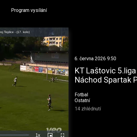
Program vysílání
 Teplice - (17. kolo)
6. června 2026 9:50
KT Laštovic 5.lig
Náchod Spartak Po
Fotbal
Ostatní
14 zhlédnutí
1x
Rychlost
Picture-
Celá