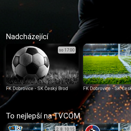
Nadcházející
so
17:00
FK Dobrovice - SK Český Brod
FK Dobrovice - SK Čes
To nejlepší na TVCOM
2. 8.
10:15