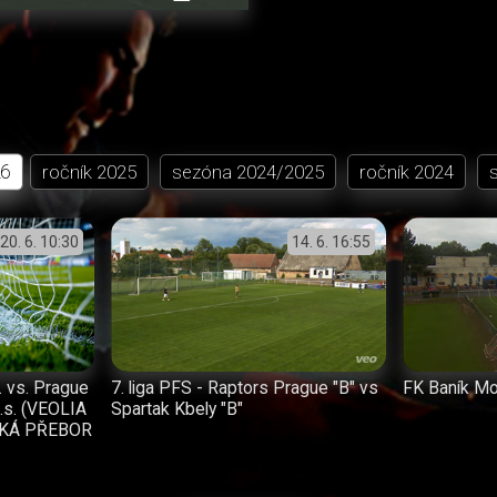
přehrávání
in-
obrazovka
Picture
26
ročník
2025
sezóna
2024/2025
ročník
2024
20. 6.
10:30
14. 6.
16:55
. vs. Prague
7. liga PFS - Raptors Prague "B" vs
FK Baník Mo
z.s. (VEOLIA
Spartak Kbely "B"
KÁ PŘEBOR