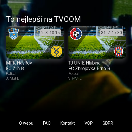
To nejlepší na TVCOM
2. 8.
10:15
31. 7.
17:30
MFK Havířov
TJ UNIE Hlubina
FC Zlín B
FC Zbrojovka Brno B
Fotbal
Fotbal
3. MSFL
3. MSFL
O webu
FAQ
Kontakt
VOP
GDPR