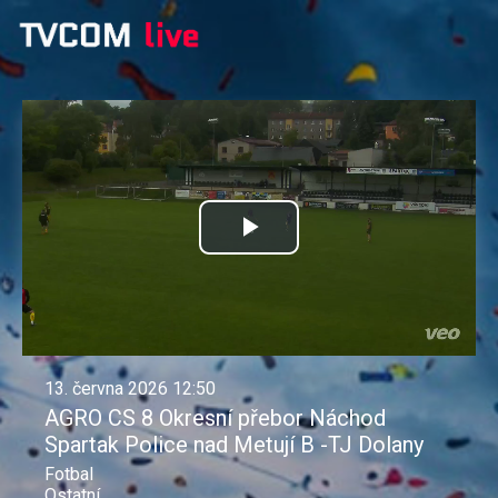
Přehrát
video
13. června 2026 12:50
AGRO CS 8 Okresní přebor Náchod
Spartak Police nad Metují B -TJ Dolany
Fotbal
Ostatní