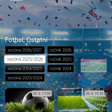
41 zhlédnutí
Fotbal
,
Ostatní
sezóna
2026/2027
ročník
2026
sezóna
2025/2026
ročník
2025
sezóna
2024/2025
ročník
2024
sezóna
2023/2024
20. 6.
17:00
20. 6.
10:30