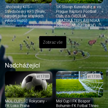
Jihočeský KFS -
SK Slovan Kunratice z.s. vs.
Středočeský KFS (finále,
Prague Raptors Football
národní pohár krajských
Club, z.s. (VEOLIA
výběrů mužů)
PRAŽSKÁ TEPLÁRENSKÁ
PŘEBOR MUŽŮ - baráž)
Zobraz vše
Nadcházející
st
17:00
st
17:00
MOL CUP| FC Rokycany -
Mol Cup l FK Bospor
FK Loko Praha
Bohumín-FK Fotbal Třinec