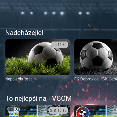
Nadcházející
pá
16:30
Napajedla-test
FK Dobrovice - SK Čes
To nejlepší na TVCOM
2. 8.
10:15