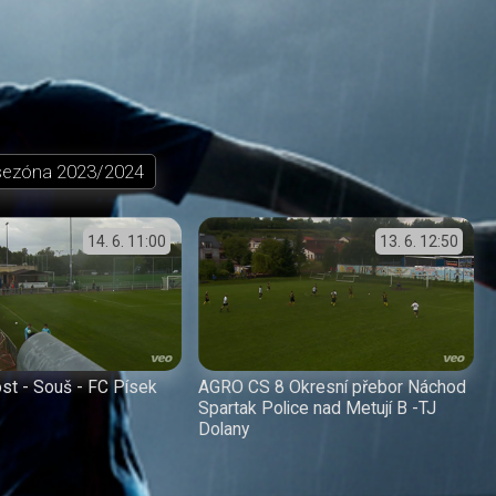
sezóna
2023/2024
14. 6.
11:00
13. 6.
12:50
st - Souš - FC Písek
AGRO CS 8 Okresní přebor Náchod
Spartak Police nad Metují B -TJ
Dolany