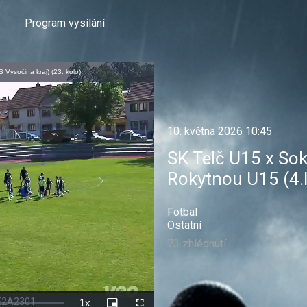
Program vysílání
 Vysočina kraj) (23. kolo)
10. května 2026 10:45
SK Telč U15 x Sok
Rokytnou U15 (4.l
Fotbal
Ostatní
73 zhlédnutí
1x
Rychlost
Picture-
Celá