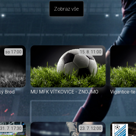
Zobraz vše
so
17:00
15. 8.
11:00
ký Brod
MU MFK VÍTKOVICE - ZNOJMO
Vigantice-te
31. 7.
17:30
23. 7.
12:00