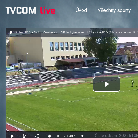
Úvod
Všechny sporty
SK Telč U15 x Sokol Želetava / 1.SK Rokytnice nad Rokytnou U15 (4.liga starší žáci KFS
Přehrát
video
Číslo utkání: 2025610E2A2301
Aktuální
0:00
/
Doba
1:48:19
Načteno
:
Přehrát
Posunout
Posunout
Ztlumit