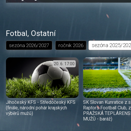
0.19%
dozadu
dopředu
o
o
čas
trvání
5
5
sekund
sekund
Fotbal
,
Ostatní
sezóna
2025/20
sezóna
2026/2027
ročník
2026
20. 6.
17:00
Jihočeský KFS - Středočeský KFS
SK Slovan Kunratice z.s
(finále, národní pohár krajských
Raptors Football Club, 
výběrů mužů)
PRAŽSKÁ TEPLÁRENS
MUŽŮ - baráž)