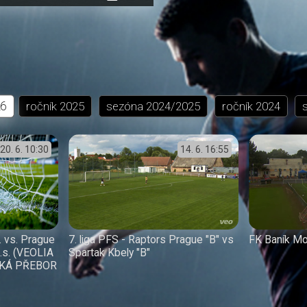
přehrávání
in-
obrazovka
Picture
26
ročník
2025
sezóna
2024/2025
ročník
2024
20. 6.
10:30
14. 6.
16:55
. vs. Prague
7. liga PFS - Raptors Prague "B" vs
FK Baník Mo
z.s. (VEOLIA
Spartak Kbely "B"
KÁ PŘEBOR