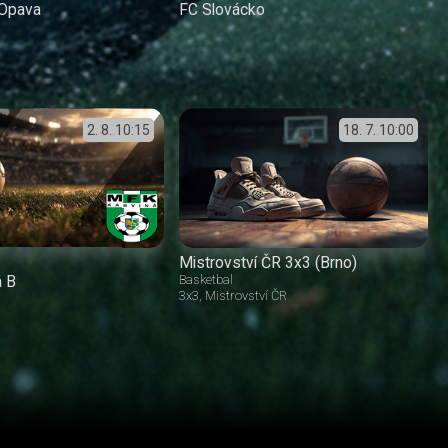
 Opava
FC Slovácko
2. 8.
10:15
18. 7.
10:00
Mistrovství ČR 3x3 (Brno)
á B
Basketbal
3x3
Mistrovství ČR