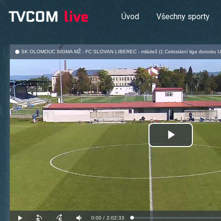
Úvod
Všechny sporty
SK OLOMOUC SIGMA MŽ - FC SLOVAN LIBEREC - mládež (1.Celostátní liga dorostu U 1
Přehrát
video
Aktuální
0:00
/
Doba
2:02:33
Načteno
:
Přehrát
Posunout
Posunout
Ztlumit