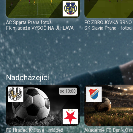
AC Sparta Praha fotbal
FC ZBROJOVKA BRNO
FK mládeže VYSOČINA JIHLAVA
SK Slavia Praha - fotba
Nadcházející
so
10:00
FC Hradec Králové - mládež
Akademie FC Baník Ost