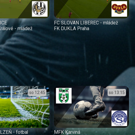
ICE
FC SLOVAN LIBEREC - mládež
rálové - mládež
FK DUKLA Praha
so
12:45
so
13:15
LZEŇ - fotbal
MFK Karviná