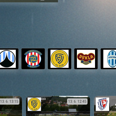
přehrávání
in-
obrazovka
Picture
13. 6.
13:15
13. 6.
12:45