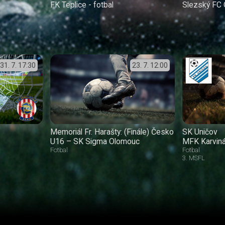
FK Teplice - fotbal
Slezský FC
31. 7.
17:30
23. 7.
12:00
Memoriál Fr. Harašty: (Finále) Česko
SK Uničov
U16 – SK Sigma Olomouc
MFK Karvin
Fotbal
Fotbal
3. MSFL