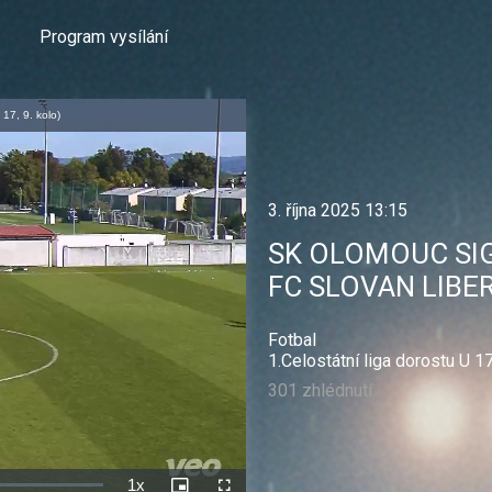
Program vysílání
7, 9. kolo)
3. října 2025 13:15
SK OLOMOUC SI
FC SLOVAN LIBER
Fotbal
1.Celostátní liga dorostu U 1
301 zhlédnutí
1x
Rychlost
Picture-
Celá