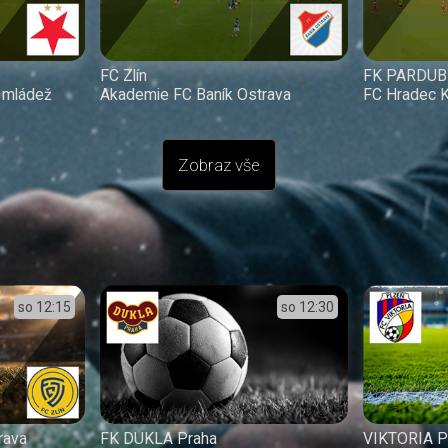
FC Zlín
FK PARDUB
l mládež
Akademie FC Baník Ostrava
FC Hradec K
Zobraz vše
so
12:15
so
12:30
rava
FK DUKLA Praha
VIKTORIA P