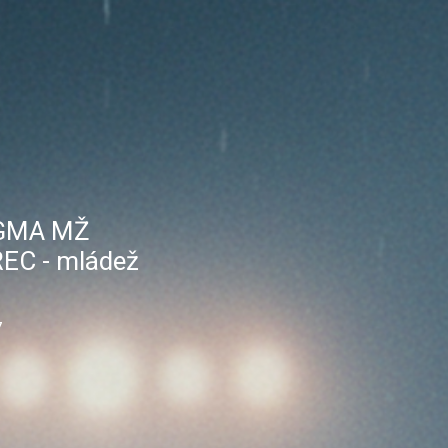
GMA MŽ
EC - mládež
7