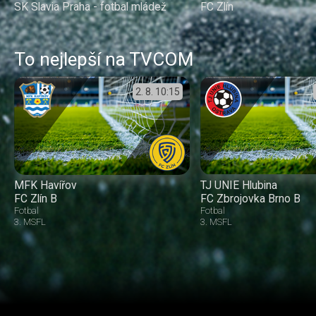
SK Slavia Praha - fotbal mládež
FC Zlín
To nejlepší na TVCOM
2. 8.
10:15
MFK Havířov
TJ UNIE Hlubina
FC Zlín B
FC Zbrojovka Brno B
Fotbal
Fotbal
3. MSFL
3. MSFL